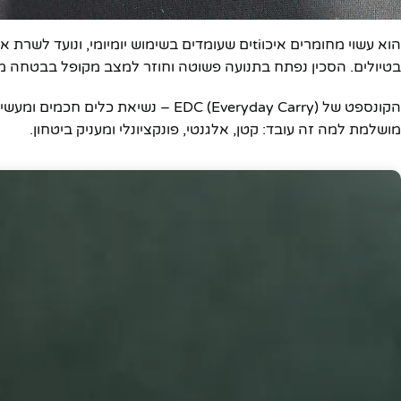
יוטיוב
הוא עשוי מחומרים איכוtiים שעומדים בשימוש יומי
בטיולים. הסכין נפתח בתנועה פשוטה וחוזר למצב מקופל בבטחה מ
הקונספט של EDC (Everyday Carry) – נ
מושלמת למה זה עובד: קטן, אלגנטי, פונקציונלי ומעניק ביטחון.