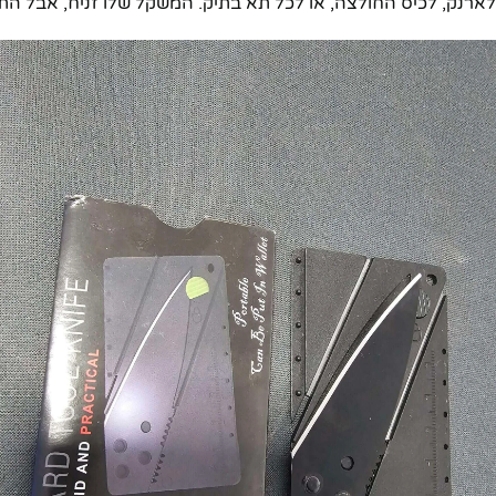
לארנק, לכיס החולצה, או לכל תא בתיק. המשקל שלו זניח, אבל הת