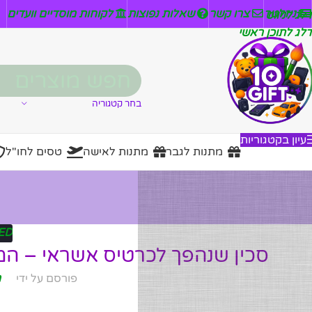
ניזלטר
צרו קשר
שאלות נפוצות
לקוחות מוסדיים וועדים
דלג לניווט
דלג לתוכן ראשי
בחר קטגוריה
עיון בקטגוריות
מתנות לגבר
מתנות לאישה
טסים לחו"ל
ED
סכין שנהפך לכרטיס אשראי – המת
פורסם על ידי
מ