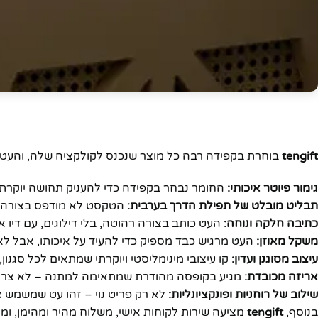
ק
tengift
בוחרת בקפידה רבה כל מוצר שנכנס לקולקציה שלה, והעט ה
גימור פיוטר איכותי:
החומר נבחר בקפידה כדי להעניק תחושה יוקרתי
תבליט מובלט של תפילת הדרך בערבית:
הטקסט לא מודפס בצורה רד
כתיבה חלקה ונוחה:
העט כותב בצורה רהוטה, בלי דילוגים, עם דיו א
משקל מאוזן:
העט מרגיש כבד מספיק כדי להעיד על איכותו, אבל לא יו
עיצוב מסוגנן ועדין:
קו עיצובי מינימליסטי ויוקרתי שמתאים לכל סגנון, 
אריזה מכובדת:
מגיע בקופסה מהודרת שמתאימה למתנה – לא צריך 
שילוב של רוחניות ופונקציונליות:
לא רק פריט נוי – זהו עט שמשמש א
בנוסף,
tengift
מציעה שירות לקוחות אישי, משלוח מהיר ומהימן, ומ