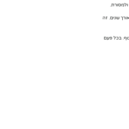
ולמסורת.
ורך שנים. זה
טף. בכל פעם