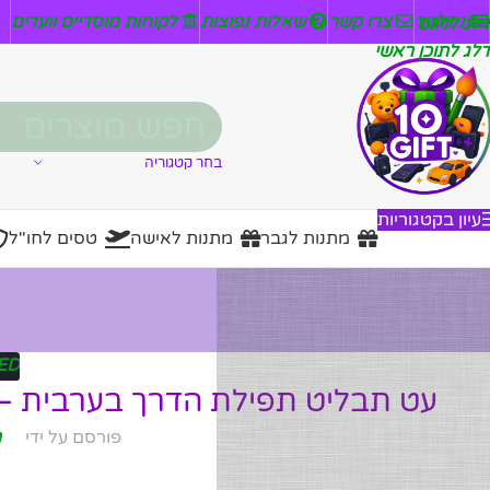
ניזלטר
צרו קשר
שאלות נפוצות
לקוחות מוסדיים וועדים
דלג לניווט
דלג לתוכן ראשי
בחר קטגוריה
עיון בקטגוריות
מתנות לגבר
מתנות לאישה
טסים לחו"ל
ED
עט תבליט תפילת הדרך בערבית – 
פורסם על ידי
מ