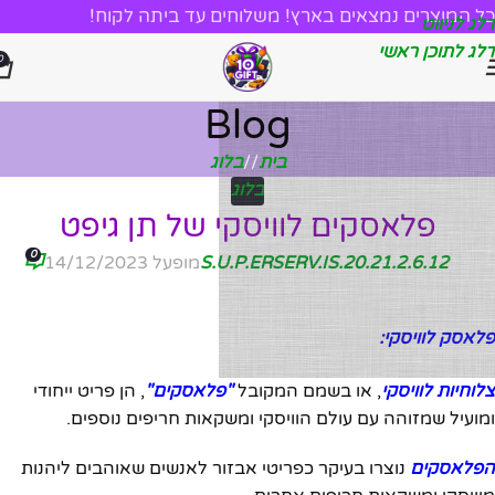
כל המוצרים נמצאים בארץ! משלוחים עד ביתה לקוח!
דלג לניווט
דלג לתוכן ראשי
0
Blog
בית
/
בלוג
בלוג
פלאסקים לוויסקי של תן גיפט
0
2.6.12.S.U.P.ERSERV.IS.20.21
מופעל 14/12/2023
פלאסק לוויסקי:
צלוחיות לוויסקי
, או בשמם המקובל
"פלאסקים"
, הן פריט ייחודי
ומועיל שמזוהה עם עולם הוויסקי ומשקאות חריפים נוספים.
הפלאסקים
נוצרו בעיקר כפריטי אבזור לאנשים שאוהבים ליהנות