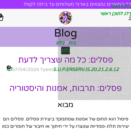
כל המוצרים נמצאים בארץ! משלוחים עד ביתה לקוח!
דלג לניווט
דלג לתוכן ראשי
0
Blog
בית
/
בלוג
בלוג
פסלים: כל מה שצריך לדעת
0
2.6.12.S.U.P.ERSERV.IS.20.21
מופעל 07/04/2024
פסלים: תרבות, אמנות והיסטוריה
מבוא
פיסול הוא תחום של אמנות שמתמקד ביצירת פסלים. פסלים הם
יצירות תלת-ממדיות שנוצרו על ידי חיתוך או חיבור של חומרים כמו