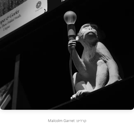
קרדיט: Malcolm Garret