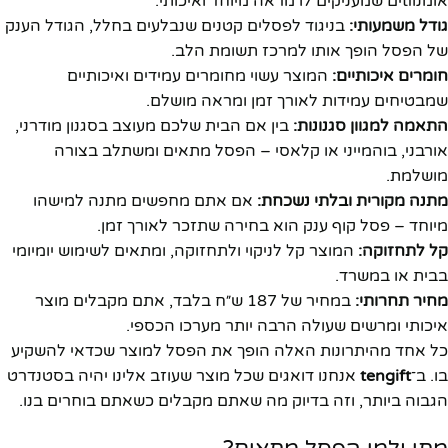
אומנוtiים שמעניקים לו מראה מיוחד ואיכותי.
גודל משמעותי:
בניגוד לפסלים קטנים שנבלעים בחלל, הגודל הענק
של הפסל הופך אותו למרכז תשומת הלב.
חומרים איכותיים:
המוצר עשוי מחומרים עמידים ואיכותיים
שמבטיחים עמידות לאורך זמן ומראה מושלם.
התאמה למגוון סגנונות:
בין אם הבית שלכם מעוצב בסגנון מודרני,
אורבני, בוהמייני או קלאסי – הפסל מתאים ומשתלב בצורה
מושלמת.
מתנה מקורית ובלתי נשכחת:
אם אתם מחפשים מתנה למישהו
מיוחד – פסל קוף ענק הוא בחירה שתזכר לאורך זמן.
קל לתחזוקה:
המוצר קל לניקוי ולתחזוקה, ומתאים לשימוש יומיומי
בבית או במשרד.
מחיר תחרותי:
במחיר של 187 ש״ח בלבד, אתם מקבלים מוצר
איכותי ומרשים שעולה הרבה יותר מערכו הכספי.
כל אחד מהיתרונות האלה הופך את הפסל למוצר שכדאי להשקיע
בו. ב־
tengift
אנחנו דואגים שכל מוצר שעוזב אלינו יהיה בסטנדרט
הגבוה ביותר, וזה בדיוק מה שאתם מקבלים כשאתם בוחרים בנו.