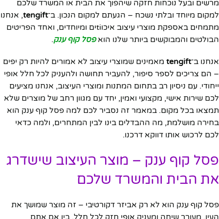
מרשים ובעל נוכחות חזקה שיהפוך את הבית או המשרד שלכם
למקום מיוחד ובלתי נשכח – הגעתם למקום הנכון. ב־
tengift
, אנחנו
מתמחים באספקת מוצרי עיצוב איכוtiים ומיוחדים, ואחד הפריטים
הבולטים והמבוקשים ביותר שלנו הוא
פסל קוף ענק
.
אנחנו ב־
tengift
מאמינים שמוצרי עיצוב לא אמורים להיות רק יפים
– הם צריכים לספר סיפור, להעביר תחושה ולהעניק לכל חלל אופי
ייחודי. עם ניסיון רב בתחום המתנות ומוצרי העיצוב, אנחנו מציעים
לכם שירות אישי, מקצועי ואמין, יחד עם מגוון רחב של מוצרים שלא
תמצאו בכל מקום. במאמר זה נסביר לכם למה פסל קוף ענק הוא
בחירה מושלמת, מה ההבדלים בינו לבין המתחרים, ולמה כדאי
לכם לרכוש אותו דווקא דרכנו.
פסל קוף ענק – מוצר העיצוב שישדרג
את הבית והמשרד שלכם
פסל קוף ענק הוא לא רק אביזר דקורטיבי – זה מוצר שמושך את
העין, מעורר שיחה ומעניק אופי חזק לכל חלל. בין אם אתם