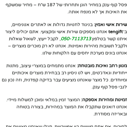
פסל קוף ענק במחיר הוגן ותחרותי של 187 ש״ח – מחיר שמשקף
את האיכות אך לא מנפח אותה.
שירות אישי ואמין:
בניגוד לחנויות גדולות או לאתרים אנונימיים,
ב־
tengift
אנחנו מספקים שירות אישי ומקצועי. אתם יכולים ליצור
איתנו קשר בטלפון
050-7113713
, לקבל ייעוץ, לשאול שאלות
ולקבל תשובות מהירות ואמינות. אנחנו לא רק מוכרים מוצרים –
אנחנו בונים מערכת יחסים עם הלקוחות שלנו.
מגוון רחב ואיכות מובטחת:
אנחנו מתמחים במוצרי עיצוב, מתנות
ייחודיות וגאדג׳טים, ויש לנו ניסיון רב בבחירת מוצרים איכותיים
ומיוחדים. כל מוצר שאנחנו מציעים עבר בדיקה קפדנית, וזה נכון גם
לגבי פסל קוף ענק.
זמינות ומהירות אספקה:
המוצר זמין במלאי ומוכן למשלוח מיידי.
אנחנו דואגים שתקבלו את המוצר במהירות, בצורה בטוחה
ובאריזה מסודרת.
לסיכום, אם אתם משווים בין אפשרויות, תגלו שאנחנו מציעים את