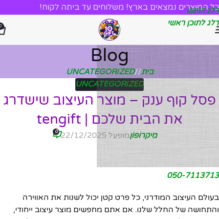
כל המוצרים נמצאים בארץ! משלוחים עד ביתה לקוח!
דלג לניווט
דלג לתוכן ראשי
0
Blog
בית
/
UNCATEGORIZED
UNCATEGORIZED
פסל קוף ענק – מוצר העיצוב שישדרג
את הבית שלכם | tengift
0
מִיקרוֹפוֹן
מופעל 22/12/2025
050-7113713
בעולם העיצוב המודרני, כל פרט קטן יכול לשנות את האווירה
והתחושה של החלל שלנו. אם אתם מחפשים מוצר עיצוב ייחודי,