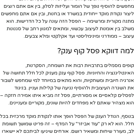
מחפשים להוסיף נופך של הומור ועליזות לסלון, בין אם אתם רוצים
ליצור נקודת מוקד ייחודית במשרד או בחנות, ובין אם אתם מחפשים
מתנה מקורית ומרשימה – הפסל הזה עונה על כל הדרישות. הוא
משלב בין אומנות לעיצוב עכשווי, ומתאים למגוון רחב של סגנונות
עיצוב – ממודרני ומינימליסטי ועד אקלקטי ומלא צבעים.
למה דווקא פסל קוף ענק?
קופים מסמלים בתרבויות רבות את השמחה, הסקרנות,
האינטליגנציה והחיוניות. פסל קוף ענק מעניק לכל חלל תחושה של
אנרגיה חיובית ומשחקיות, והוא מתאים במיוחד למי שמחפש לשבור
את השגרה העיצובית ולהוסיף נגיעה של קלילות ועניין. בניגוד
לפסלים קלאסיים או מסורתיים, פסל זה מביא איתו אמירה חזקה –
הוא מצהיר שאתם לא מפחדים להיות שונים, מקוריים ומעניינים.
בנוסף, הגודל הענק של הפסל הופך אותו לנקודת מוקד מרכזית בכל
חלל. הוא לא רק "עוד אביזר" על המדף – זה פריט שמושך תשומת
לב, מעורר שיחות ומשאיר רושם. אורחים שיגיעו לביתכם לא יישארו