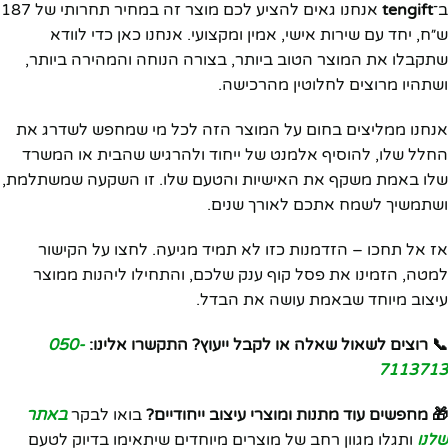
ב־
tengift
אנחנו גאים להציע לכם מוצר זה במחיר תחרותי של 187
ש״ח, יחד עם שירות אישי, אמין ומקצועי. אנחנו כאן כדי לוודא
שתקבלו את המוצר הטוב ביותר, בצורה הנוחה והמהירה ביותר,
ושתהיו מרוצים לחלוטין מהרכישה.
אנחנו ממליצים בחום על המוצר הזה לכל מי שמחפש לשדרג את
החלל שלו, להוסיף אלמנט של ייחוד ולהרגיש שהבית או המשרד
שלו באמת משקף את האישיות והטעם שלו. זו השקעה שמשתלמת,
ושתמשיך לשמח אתכם לאורך שנים.
אז אל תחכו – הזדמנות כזו לא תמיד מגיעה. לחצו על הקישור
למטה, הזמינו את פסל קוף ענק שלכם, והתחילו ליהנות ממוצר
עיצוב מיוחד שבאמת עושה את הבדל.
📞 רוצים לשאול שאלה או לקבל ייעוץ? התקשרו אלינו:
050-
7113713
🎁 מחפשים עוד מתנות ומוצרי עיצוב ייחודיים?
בואו לבקר
באתר
שלנו
ותגלו מגוון רחב של מוצרים מיוחדים שיתאימו בדיוק לטעם