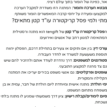
אור, כפינה של הומור בתוך עולם רציני.
מבטא הערכה והומור:
המתנה הזו משדרת למקבל הערכה
למקצועו ומעידה על יחסי קרבה המאפשרים הומור משותף.
מתי ולמי פסל קריקטורה עו"ד קטן מתאים?
ה
פסל קריקטורה עו"ד קטן
של tengift הוא מתנה ורסטילית
המתאימה למגוון רחב של אנשים ואירועים:
עורכי דין:
בין אם ותיקים או צעירים בתחילת דרכם, הפסלון יהווה
תוספת משעשעת למשרד או לחדר העבודה.
סטודנטים למשפטים:
דרך נהדרת לעודד אותם ולהזכיר להם שיש
גם צד מהנה למקצוע התובעני.
שופטים ופרקליטים:
גם אנשי משפט בכירים יעריכו את המתנה
הקלילה והמקורית.
ימי הולדת:
מתנה אישית ומיוחדת ליום הולדת של חבר, עמית או בן
משפחה מתחום המשפט.
סיום לימודים/קבלת רישיון:
ציון דרך משמעותי שמגיע לו מתנה בלתי
נשכחת.