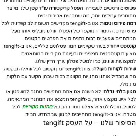
איכות החומרים:
רבים מהפסלונים של המתחרים עשויים מחומרים
פשוטים ורגישים לשבירה. ה
פסל קריקטורה עו"ד קטן
שלנו מיוצר
מחומרים עמידים יותר, מה שמבטיח אריכות ימים.
רמת פירוט וגימור:
אנו ב-tengift מקדישים תשומת לב קפדנית לכל
פרט ופרט. הגימור המוקפד של הפסלון שלנו מבליט אותו מעל
המתחרים שפעמים רבות מזניחים את הפרטים הקטנים.
קונספט ייחודי:
בעוד שקיימים המון פסלונים כלליים, אנו ב-tengift
מציעים קונספטים ספציפיים ורעיונות מקוריים המותאמים
למקצועות שונים, כמו למשל פסלון עורך הדין שלנו.
שירות לקוחות מעולה:
צוות tengift זמין וקשוב לכל שאלה ובקשה,
מה שמבדיל אותנו מחנויות מקוונות רבות שבהן הקשר עם הלקוח
מינימלי.
מגוון בלתי נדלה:
לא משנה אם אתם מחפשים מתנה למשפטן או
לכל איש מקצוע אחר, ב-tengift תמצאו את המתנה המתאימה.
למשל, תוכלו למצוא אצלנו מגוון רחב של
מתנות מקוריות
לכל
מטרה. אנו ב-tengift מתחייבים למגוון שמתחדש תמיד.
הסיפור שלנו – על העסק tengift