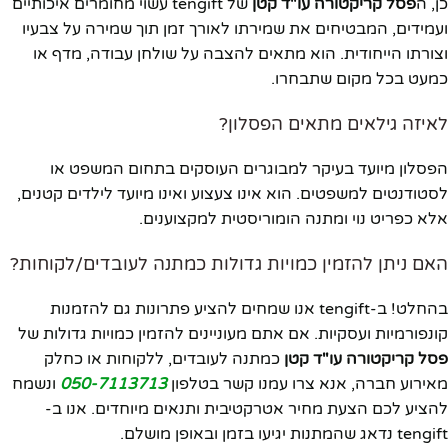
כן, ה
פסל קריקטורה עו"ד קטן
של tengift עשוי מחומרים איכותיים
ועמידים, המבטיחים את שמירתו לאורך זמן תוך שמירה על צבעיו
וצורתו הייחודית. הוא מתאים להצבה על שולחן עבודה, מדף או
כמעט בכל מקום שתבחרו.
לאיזה גילאים מתאים הפסלון?
הפסלון מיועד בעיקר למבוגרים העוסקים בתחום המשפט או
לסטודנטים למשפטים. הוא אינו צעצוע ואינו מיועד לילדים קטנים,
אלא כפריט נוי ומתנה הומוריסטית למקצוענים.
האם ניתן להזמין כמויות גדולות כמתנה לעובדים/לקוחות?
בהחלט! ב-tengift אנו שמחים להציע פתרונות גם להזמנות
קונפורמיות ועסקיות. אם אתם מעוניינים להזמין כמויות גדולות של
פסל קריקטורה עו"ד קטן
כמתנה לעובדים, ללקוחות או כחלק
מאירוע חברה, אנא צרו עמנו קשר בטלפון
050-7113713
ונשמח
להציע לכם הצעת מחיר אטרקטיבית ותנאים מיוחדים. אנו ב-
tengift נדאג שהמתנות יגיעו בזמן ובאופן מושלם.