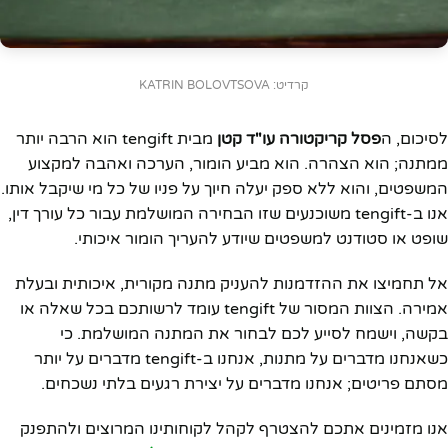
קרדיט: KATRIN BOLOVTSOVA
לסיכום, ה
פסל קריקטורה עו"ד קטן
מבית tengift הוא הרבה יותר
ממתנה; הוא הצהרה. הוא מביע הומור, הערכה ואהבה למקצוע
המשפטים, והוא ללא ספק יעלה חיוך על פניו של כל מי שיקבל אותו.
אנו ב-tengift משוכנעים שזו הבחירה המושלמת עבור כל עורך דין,
שופט או סטודנט למשפטים שיודע להעריך הומור איכותי.
אל תחמיצו את ההזדמנות להעניק מתנה מקורית, איכותית ובעלת
אמירה. הצוות המסור של tengift עומד לרשותכם בכל שאלה או
בקשה, וישמח לסייע לכם לבחור את המתנה המושלמת. כי
כשאנחנו מדברים על מתנות, אנחנו ב-tengift מדברים על יותר
מסתם פריטים; אנחנו מדברים על יצירת רגעים בלתי נשכחים.
אנו מזמינים אתכם להצטרף לקהל לקוחותינו המרוצים ולהתפנק