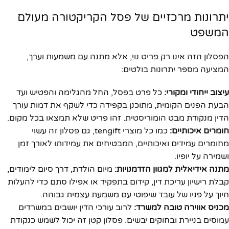
יתרונות מרכזיים של פסל הקריקטורה מעולם
המשפט
הפסלון הזה אינו רק פריט נוי, אלא מתנה עם משמעות וערך,
המציעה מספר יתרונות בולטים:
עיצוב ייחודי ומקורי:
כל פרט בפסל, החל מהגלימה והפטיש ועד
הבעת הפנים הקומית, מתוכנן בקפידה כדי לשקף את דמות עורך
הדין מנקודת מבט הומוריסטית. זהו פריט שלא תמצאו בכל מקום.
חומרים איכותיים:
כמו כל מוצרי tengift, גם פסלון זה עשוי
מחומרים עמידים ואיכותיים, המבטיחים את עמידותו לאורך זמן
ושמירה על יופיו.
מתנה אידיאלית למגוון הזדמנויות:
מיום הולדת, דרך סיום לימודים,
קבלת רישיון עריכת דין, קידום בתפקיד או אפילו סתם כדי להעלות
חיוך על פניו של עובד שיפוטי עם משמעת עצמית גבוהה.
מכניס אווירה טובה למשרד:
לרוב עורכי הדין יושבים במשרדים
עמוסים בניירת ובחוקים יבשים. פסלון קטן זה יכול לשמש כנקודת