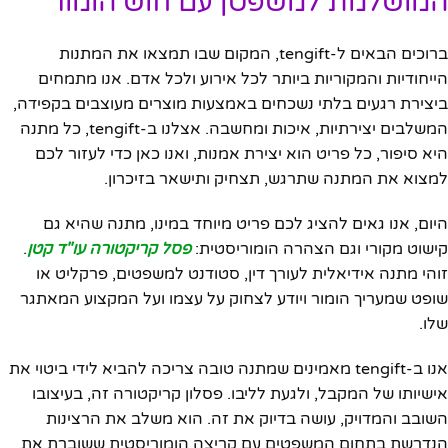
המושלמת למשפטן עם חוש הומור
ברוכים הבאים ל-tengift, המקום שבו תמצאו את המתנות
הייחודיות והמקוריות ביותר לכל אירוע ולכל אדם. אנו מתמחים
ביצירת רגעים בלתי נשכחים באמצעות מוצרים מעוצבים בקפידה,
המשלבים יצירתיות, איכות ומחשבה. אצלנו ב-tengift, כל מתנה
היא סיפור, כל פריט הוא יצירת אמנות, ואנו כאן כדי לעזור לכם
למצוא את המתנה שתרגש, תצחיק ותישאר בזיכרון.
היום, אנו גאים להציג לכם פריט מיוחד במינו, מתנה שהיא גם
קישוט מקורי וגם הצהרה הומוריסטית:
פסל קריקטורה עו"ד קטן
.
זוהי מתנה אידיאלית לעורך דין, סטודנט למשפטים, פרקליט או
שופט שמעריך הומור ויודע לצחוק על עצמו ועל המקצוע המאתגר
שלו.
אנו ב-tengift מאמינים שמתנה טובה צריכה להביא לידי ביטוי את
אישיותו של המקבל, ולגעת לליבו. פסלון קריקטורה זה, בעיצובו
השובב והמדויק, עושה בדיוק את זה. הוא משלב את הרצינות
הנדרשת בתחום המשפטים עם קריצה הומוריסטית ששוברת את