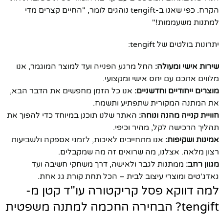
הקרח. כפי שאנו ב-tengift נוהגים לומר, "החיים קצרים מדי
למתנות משעממות!"
יתרונות בולטים של tengift:
שירות אישי ומעולה:
החל מרגע הפנייה ועד למוצר המוגמר, אנו
מלווים אתכם עם יחס אישי ומקצועי.
מוצרים ייחודיים וחדשניים:
אנו כל הזמן מחפשים את הדבר הבא,
את המתנה המקורית שתפתיע ותשמח.
חוויית קנייה מהנה ונוחה:
האתר שלנו תוכנן במיוחד כדי להפוך את
תהליך הרכישה לקל, מהיר וכיפי.
אמינות ושקיפות:
אנו מתחייבים לאיכות, לזמני אספקה ולשביעות
רצון מלאה. אצלנו, מה שרואים זה מה שמקבלים.
מגוון רחב:
ממתנות לגבר ולאישה, דרך משחקי חשיבה ועד
גאדג'טים ומוצרי עיצוב לבית – הכל תחת קורת גג אחת.
למה דווקא פסל קריקטורה עו"ד קטן מ-
tengift? הבחירה החכמה למתנה משפטית