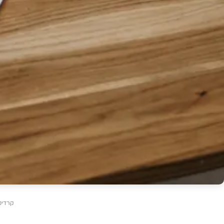
קרדיט: roshnichenko