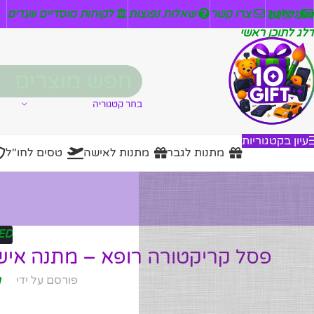
ניזלטר
צרו קשר
שאלות נפוצות
לקוחות מוסדיים וועדים
דלג לניווט
דלג לתוכן ראשי
בחר קטגוריה
עיון בקטגוריות
מתנות לגבר
מתנות לאישה
טסים לחו"ל
ED
פסל קריקטורה רופא – מתנה איש
פורסם על ידי
מ