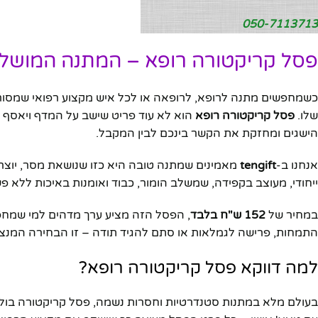
050-7113713
פסל קריקטורה רופא – המתנה המושלמ
כשמחפשים מתנה לרופא, לרופאה או לכל איש מקצוע רפואי שמסור
שלו.
פסל קריקטורה רופא
הוא לא עוד פריט שישב על המדף ויאסף 
הישגים ומחזקת את הקשר בינכם לבין המקבל.
אנחנו ב-
tengift
מאמינים שמתנה טובה היא כזו שנושאת מסר, יוצרת
ייחודי, מעוצב בקפידה, שמשלב הומור, כבוד ואומנות באיכות ללא פ
במחיר של
152 ש"ח בלבד
, הפסל הזה מציע ערך מדהים למי שמחפש
התמחות, פרישה לגמלאות או סתם להגיד תודה – זו הבחירה המנצ
למה דווקא פסל קריקטורה רופא?
בעולם מלא במתנות סטנדרטיות וחסרות נשמה, פסל קריקטורה בולט 