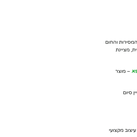
המסירות והחום
, מציינת
פא
– מוצר
 סיום
יצוב מקצועי