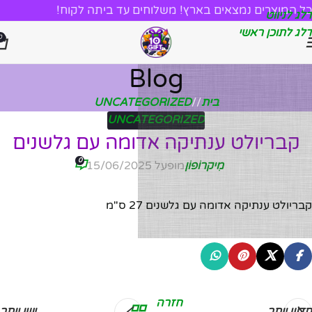
כל המוצרים נמצאים בארץ! משלוחים עד ביתה לקוח!
דלג לניווט
דלג לתוכן ראשי
0
Blog
בית
/
UNCATEGORIZED
UNCATEGORIZED
קבריולט ענתיקה אדומה עם גלשנים
0
מִיקרוֹפוֹן
מופעל 15/06/2025
קבריולט ענתיקה אדומה עם גלשנים 27 ס"מ
חזרה
חדש יותר
ישן יותר