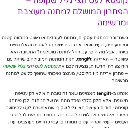
קופסא לעט חצי גליל שקופה –
הפתרון המושלם למתנה מעוצבת
ומרשימה
כשמדובר במתנות עסקיות, מתנות לעובדים או פשוט במחווה קטנה
ומשמעותית, העט נשאר אחד הפריטים הקלאסיים והאלגנטיים
ביותר. אבל מה הופך עט רגיל למתנה מושלמת? התשובה היא
פשוטה – האריזה.
tengift
, חנות המתנות המובילה בישראל עם
רוח צעירה וחדשנית, מציעה לכם את
קופסא לעט חצי גליל שקופה
– פתרון אריזה מינימליסטי, מעוצב ואיכותי שהופך כל עט למתנה
מרשימה.
אנחנו ב-
tengift
מאמינים שאריזה טובה היא לא רק עטיפה
חיצונית, אלא חלק בלתי נפרד מהחוויה של המתנה. לכן פיתחנו
קופסה ייחודית בעיצוב חצי גליל שקוף, שמאפשרת לעט להיחשף
בצורה אלגנטית ולבלוט מול הסביבה. המוצר מתאים לכל סוגי
העטים – עטי יוקרה, עטים ממותגים, עטי כדוריים מעוצבים ועוד.