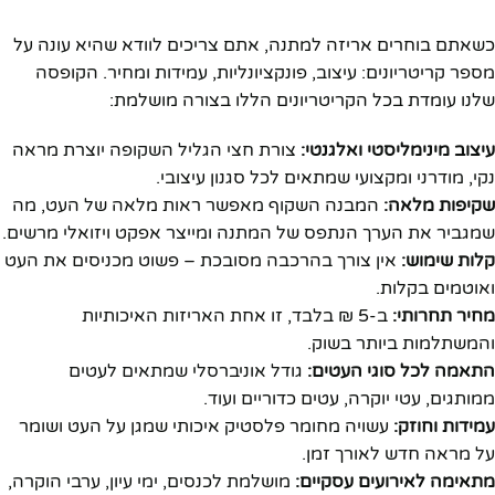
כשאתם בוחרים אריזה למתנה, אתם צריכים לוודא שהיא עונה על
מספר קריטריונים: עיצוב, פונקציונליות, עמידות ומחיר. הקופסה
שלנו עומדת בכל הקריטריונים הללו בצורה מושלמת:
עיצוב מינימליסטי ואלגנטי:
צורת חצי הגליל השקופה יוצרת מראה
נקי, מודרני ומקצועי שמתאים לכל סגנון עיצובי.
שקיפות מלאה:
המבנה השקוף מאפשר ראות מלאה של העט, מה
שמגביר את הערך הנתפס של המתנה ומייצר אפקט ויזואלי מרשים.
קלות שימוש:
אין צורך בהרכבה מסובכת – פשוט מכניסים את העט
ואוטמים בקלות.
מחיר תחרותי:
ב-5 ₪ בלבד, זו אחת האריזות האיכותיות
והמשתלמות ביותר בשוק.
התאמה לכל סוגי העטים:
גודל אוניברסלי שמתאים לעטים
ממותגים, עטי יוקרה, עטים כדוריים ועוד.
עמידות וחוזק:
עשויה מחומר פלסטיק איכותי שמגן על העט ושומר
על מראה חדש לאורך זמן.
מתאימה לאירועים עסקיים:
מושלמת לכנסים, ימי עיון, ערבי הוקרה,