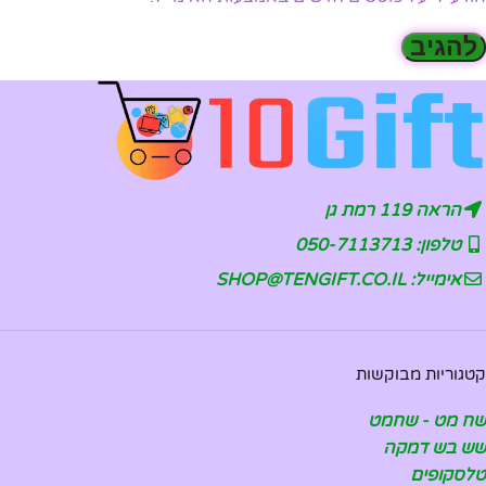
הראה 119 רמת גן
טלפון: 050-7113713
אימייל: SHOP@TENGIFT.CO.IL
קטגוריות מבוקשות
שח מט - שחמט
שש בש דמקה
טלסקופים