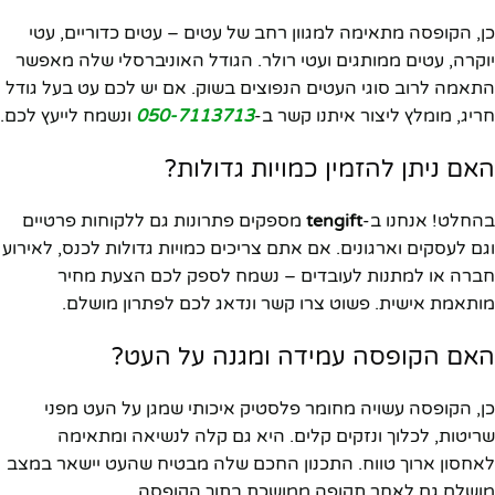
כן, הקופסה מתאימה למגוון רחב של עטים – עטים כדוריים, עטי
יוקרה, עטים ממותגים ועטי רולר. הגודל האוניברסלי שלה מאפשר
התאמה לרוב סוגי העטים הנפוצים בשוק. אם יש לכם עט בעל גודל
חריג, מומלץ ליצור איתנו קשר ב-
050-7113713
ונשמח לייעץ לכם.
האם ניתן להזמין כמויות גדולות?
בהחלט! אנחנו ב-
tengift
מספקים פתרונות גם ללקוחות פרטיים
וגם לעסקים וארגונים. אם אתם צריכים כמויות גדולות לכנס, לאירוע
חברה או למתנות לעובדים – נשמח לספק לכם הצעת מחיר
מותאמת אישית. פשוט צרו קשר ונדאג לכם לפתרון מושלם.
האם הקופסה עמידה ומגנה על העט?
כן, הקופסה עשויה מחומר פלסטיק איכותי שמגן על העט מפני
שריטות, לכלוך ונזקים קלים. היא גם קלה לנשיאה ומתאימה
לאחסון ארוך טווח. התכנון החכם שלה מבטיח שהעט יישאר במצב
מושלם גם לאחר תקופה ממושכת בתוך הקופסה.