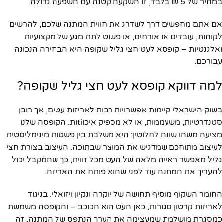
במחיר של 5 ₪ בלבד, זו השקעה קטנה עם השפעה גדולה.
אם אתם מחפשים דרך לשדרג את חווית המתנה שלכם, להרשים
לקוחות, עובדים או אורחים, או פשוט לתת מגע של מקצועיות
ואלגנטיות – קופסא לעט חצי גליל שקופה היא הבחירה הנכונה
עבורכם.
למה דווקא קופסא לעט חצי גליל שקופה?
בשוק הישראלי קיימות אפשרויות רבות לאריזות עטים, אך רובן
סטנדרטיות, משעממות, או לא מספיק איכוtiות. הקופסה שלנו
מציעה משהו שונה לחלוטין: היא משלבת בין פשטות מינימליסטית
לעיצוב מתוחכם שמדגיש את המוצר שבתוכה. העיצוב בצורת חצי
גליל מאפשר ראייה מלאה של העט מכל זווית, כך שהמקבל יכול
להעריך את המתנה עוד לפני שהוא פותח את האריזה.
החומר השקוף מוסיף תחושה של יוקרה ונקיון ויזואלי. בניגוד
לאריזות קרטון סגורות, כאן העט הוא הכוכב – והקופסה משמשת
כמסגרת מושלמת שמעצימה את הערך הנתפס של המתנה. זה