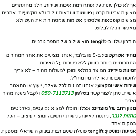
אך לא כולן עונות על אותה רמת איכות ושירות. חלק מהאתרים
מציעים אריזות קרטון פשוטות שנראות זולות ולא מקצועיות. אחרים
מציעים קופסאות פלסטיק אטומות שמסתירות את העט ולא
מאפשרות לו לבלוט.
היתרון שלנו ב-
tengift
הוא שילוב של מספר גורמים:
מחיר אטרקטיבי:
ב-5 ₪ בלבד, אנחנו מציעים את אחד המחירים
התחרותיים ביותר בשוק ללא פשרות על האיכות.
זמינות מיידית:
המוצר במלאי ומוכן למשלוח מהיר – לא צריך
לחכות שבועות או להזמין מחו"ל.
שירות אישי ומקצועי:
אנחנו זמינים לכל שאלה, ייעוץ או התאמה
אישית. ניתן ליצור קשר בטלפון
050-7113713
ולקבל מענה מהיר
ואדיב.
מגוון רחב של מוצרים:
אצלנו תוכלו למצוא גם עטים, גאדג'טים,
מתנות לגבר
, מתנות לאישה, משחקי חשיבה ומוצרי עיצוב – הכל
במקום אחד.
אמינות ומוניטין:
tengift פועלת שנים רבות בשוק הישראלי ומספקת