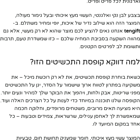
וארגונית לכל פריט ופריט.
בצבע לבן נקי ואלגנטי, העשוי מעץ איכותי ובעל גימור מעולה,
המוצר הזה הוא שילוב נדיר של איכות, יופי ומחיר משתלם. ב-
tengift
אנחנו גאים להציע לכם מוצר שהוא לא רק מעשי, אלא גם
מהווה השקעה בסביבת המחיה שלכם – כזו שמשדרת טעם, תרבות
ותשומת לב לפרטים הקטנים.
למה דווקא קופסת התכשיטים הזו?
כשאת בוחרת קופסת תכשיטים, את לא רק רוכשת מיכל – את
משקיעה בפתרון לטווח ארוך שישמור על הסדר, יגן על התכשיטים
מפני שריטות, אבק ולחות, ויהפוך את הבוקר שלך למהיר ונעים יותר.
הקופסה שלנו תוכננה במיוחד כדי לענות על כל הצרכים האלה ועוד.
היא מציעה תאים מרובים, משטחים מרופדים, וחלוקה חכמה
שמאפשרת לך לאחסן עגילים, שרשראות, צמידים וטבעות – כל
אחד במקום המיועד לו.
המוצר עשוי מעץ איכותי, חומר שמעניק תחושת חום, טבעיות