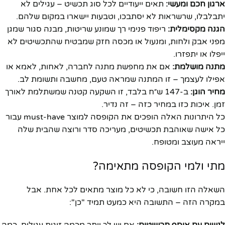
ארגון חכם ומעשי:
תאים ייעודיים לכל סוג תכשיט – עגילים לא
יתבלבלו, שרשראות לא יסתבכו, וטבעות יישארו במקום שלהם.
הגנה מקסימלית:
ריפוד פנימי רך שמונע שריטות, מבנה סגור שמגן
מפני אבק ולחות, ומנעול או מכסה חזק שמבטיח שהתכשיטים לא
ייפלו או יתפזרו.
מתנה מושלמת:
אם את מחפשת מתנה לחברה, לאחות, לאמא או
אפילו לעצמך – זו המתנה שמראה טעם, מחשבה ותשומת לב.
מחיר הוגן:
ב-147 ש״ח בלבד, זו השקעה קטנה שמשתלמת לאורך
זמן. איכות כזו במחיר כזה – זה נדיר.
כל היתרונות האלה הופכים את הקופסה למוצר must-have עבור
כל אישה שאוהבת תכשיטים, מעריכה סדר ורוצה שהבית שלה
ייראה מעוצב ומטופח.
מתי ולמי הקופסה מתאימה?
השאלה הזו חשובה, כי לא כל מוצר מתאים לכל אחת. אבל
במקרה הזה – התשובה היא כמעט תמיד "כן":
לנשים עם אוסף תכשיטים:
אם יש לך יותר מכמה זוגות עגילים, כמה