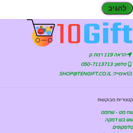
הראה 119 רמת גן
טלפון: 050-7113713
אימייל: SHOP@TENGIFT.CO.IL
קטגוריות מבוקשות
שח מט - שחמט
שש בש דמקה
טלסקופים