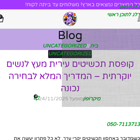
כל המוצרים נמצאים בארץ! משלוחים עד ביתה לקוח!
דלג לניווט
דלג לתוכן ראשי
0
Blog
בית
/
UNCATEGORIZED
UNCATEGORIZED
קופסת תכשיטים עירית מעץ לנשים
יוקרתית – המדריך המלא לבחירה
נכונה
0
מִיקרוֹפוֹן
מופעל 24/11/2025
050-7113713
כשמדובר באחסון תכשיטים יקרי ערך, לא כל פתרון יעשה את