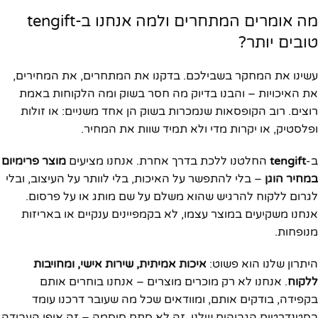
מה אומרים המתחרים ולמה אנחנו ב-tengift
טובים יותר?
עשינו את המחקר בשבילכם. בדקנו את המתחרים, את המחירים,
את האיכויות – והבנו בדיוק מה חסר בשוק ומה הלקוחות באמת
רוצים. רוב הקופסאות שנמכרות בשוק הן אחד משניים: או זולות
ופלסטיק, או יקרות מדי ולא תמיד שוות את המחיר.
ב-
tengift
החלטנו ללכת בדרך אחרת. אנחנו מציעים
מוצר פרימיום
במחיר הוגן
– בלי להתפשר על האיכות, בלי לוותר על העיצוב, ובלי
לגרום ללקוח להרגיש שהוא משלם על שם מותג או על פרסום.
אנחנו משקיעים במוצר עצמו, לא בקמפיינים ענקיים או באריזות
מנופחות.
היתרון שלנו הוא פשוט:
איכות אמיתית, שירות אישי, ומחויבות
ללקוח
. אנחנו לא רק מוכרים מוצרים – אנחנו בוחרים אותם
בקפידה, בודקים אותם, ומוודאים שכל מה שעובר דרכנו עומד
בסטנדרטים הגבוהים שלנו. זה לא סתם סיסמה – זה אופן העבודה