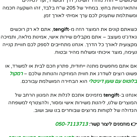
שימושים – החל מחדר השינה, דרך המשרד, ועד לטיולים
והתארגנויות בחוץ. במחיר של 205 ש"ח בלבד, זהו השקעה חכמה
ומשתלמת שתעניק לכם ערך אמיתי לאורך זמן.
כשאתם קונים את המוצר הזה מ-
tengift
, אתם לא רק רוכשים
גאדג'ט מעוצב – אתם מקבלים שירות אישי, אמינות מלאה, ותמיכה
מקצועית לאורך כל הדרך. אנחנו מתחייבים לספק לכם חוויית קנייה
נעימה, מוצר איכותי ומשלוח מהיר ובטוח.
אם אתם מחפשים מתנה ייחודית, פתרון חכם לבית או למשרד, או
פשוט רוצים לשדרג את חווית המוזיקה והנוחות שלכם –
רמקול
בלוטוס עם שעון דיגיטלי
הוא הבחירה המושלמת עבורכם.
אנחנו ב-
tengift
מזמינים אתכם לגלות את המגוון הרחב של
המוצרים שלנו, ליהנות משירות אישי ומסור, ולהצטרף למשפחה
הגדולה של לקוחות מרוצים שבוחרים בנו שוב ושוב.
👉 מוזמנים ליצור קשר:
050-7113713