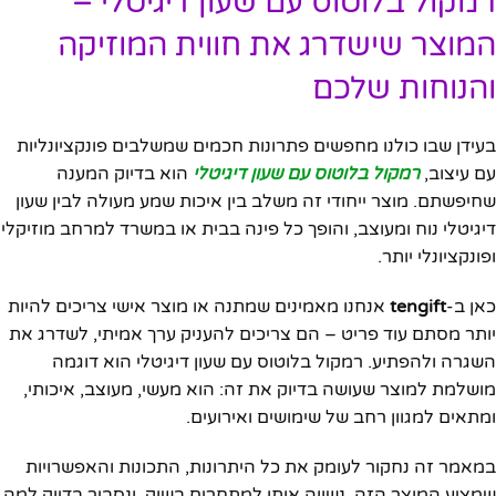
רמקול בלוטוס עם שעון דיגיטלי –
המוצר שישדרג את חווית המוזיקה
והנוחות שלכם
בעידן שבו כולנו מחפשים פתרונות חכמים שמשלבים פונקציונליות
עם עיצוב,
רמקול בלוטוס עם שעון דיגיטלי
הוא בדיוק המענה
שחיפשתם. מוצר ייחודי זה משלב בין איכות שמע מעולה לבין שעון
דיגיטלי נוח ומעוצב, והופך כל פינה בבית או במשרד למרחב מוזיקלי
ופונקציונלי יותר.
כאן ב-
tengift
אנחנו מאמינים שמתנה או מוצר אישי צריכים להיות
יותר מסתם עוד פריט – הם צריכים להעניק ערך אמיתי, לשדרג את
השגרה ולהפתיע. רמקול בלוטוס עם שעון דיגיטלי הוא דוגמה
מושלמת למוצר שעושה בדיוק את זה: הוא מעשי, מעוצב, איכותי,
ומתאים למגוון רחב של שימושים ואירועים.
במאמר זה נחקור לעומק את כל היתרונות, התכונות והאפשרויות
שמציע המוצר הזה, נשווה אותו למתחרים בשוק, ונסביר בדיוק למה