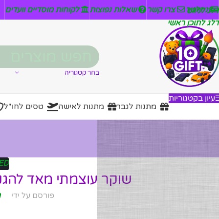
ניזלטר
צרו קשר
שאלות נפוצות
לקוחות מוסדיים וועדים
דלג לניווט
דלג לתוכן ראשי
בחר קטגוריה
עיון בקטגוריות
מתנות לגבר
מתנות לאישה
טסים לחו"ל
ED
שוקר עוצמתי מאד להגנה
פורסם על ידי
מ