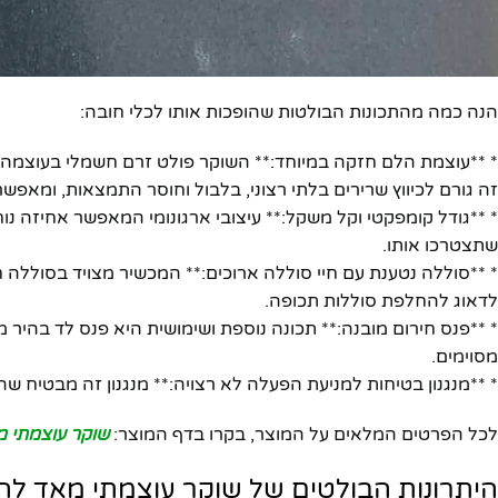
הנה כמה מהתכונות הבולטות שהופכות אותו לכלי חובה:
* **עוצמת הלם חזקה במיוחד:** השוקר פולט זרם חשמלי בעוצמה גב
זה גורם לכיווץ שרירים בלתי רצוני, בלבול וחוסר התמצאות, ומאפש
* **גודל קומפקטי וקל משקל:** עיצובי ארגונומי המאפשר אחיזה נוח
שתצטרכו אותו.
* **סוללה נטענת עם חיי סוללה ארוכים:** המכשיר מצויד בסוללה ח
לדאוג להחלפת סוללות תכופה.
* **פנס חירום מובנה:** תכונה נוספת ושימושית היא פנס לד בהיר 
מסוימים.
* **מנגנון בטיחות למניעת הפעלה לא רצויה:** מנגנון זה מבטיח שה
לכל הפרטים המלאים על המוצר, בקרו בדף המוצר:
שוקר עוצמתי מ
היתרונות הבולטים של שוקר עוצמתי מאד לה