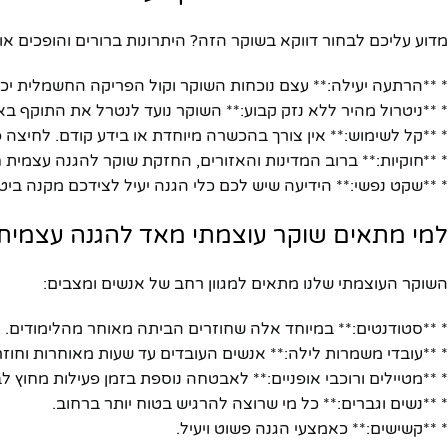
מדוע עליכם לבחור דווקא בשוקר הזה? היתרונות ברורים והופכים או
* **הרתעה יעילה:** עצם נוכחות השוקר וקול הפריקה החשמלית יכו
* **ניטרול מהיר ללא נזק קבוע:** השוקר נועד לנטרל את התוקף באו
* **קל לשימוש:** אין צורך בהכשרה מיוחדת או בידע קודם. לחיצה
* **חוקיות:** ברוב המדינות והאזורים, החזקת שוקר להגנה עצמית ח
* **שקט נפשי:** הידיעה שיש לכם כלי הגנה יעיל לצידכם מקנה ביט
למי מתאים שוקר עוצמתי מאד להגנה עצמית
השוקר העוצמתי שלנו מתאים למגוון רחב של אנשים ומצבים:
* **סטודנטים:** במיוחד אלה שחוזרים הביתה מאוחר מהלימודים.
* **עובדי משמרות לילה:** אנשים העובדים עד שעות מאוחרות וחוזר
* **מטיילים ורוכבי אופניים:** לאבטחה נוספת בזמן פעילות מחוץ לב
* **נשים וגברים:** כל מי שרוצה להרגיש בטוח יותר ברחוב.
* **קשישים:** כאמצעי הגנה פשוט ויעיל.