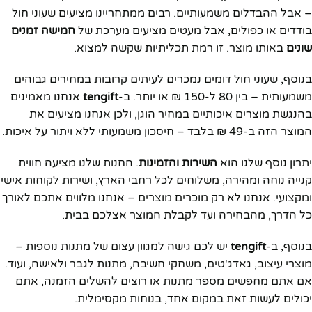
– אבל ההבדלים משמעותיים. רבים ממתחריינו מציעים שעוני חול
בודדים או כפולים, אבל מעטים מציעים מערכת של
חמישה זמנים
שונים
באותו מוצר. זו רמת תכליתיות שקשה למצוא.
בנוסף, שעוני חול דומים נמכרים לעיתים קרובות במחירים גבוהים
משמעותית – בין 80 ל-150 ₪ או יותר. ב-
tengift
אנחנו מאמינים
בהנגשת מוצרים איכותיים במחיר הוגן, ולכן אנחנו מציעים את
המוצר הזה ב-49 ₪ בלבד – חיסכון משמעותי ללא ויתור על איכות.
יתרון נוסף שלנו הוא
השירות והזמינות
. החנות שלנו מציעה חווית
קנייה נוחה ומהירה, משלוחים לכל רחבי הארץ, ושירות לקוחות אישי
ומקצועי. אנחנו לא רק מוכרים מוצרים – אנחנו מלווים אתכם לאורך
כל הדרך, מהבחירה ועד לקבלת המוצר אצלכם בבית.
בנוסף, ב-
tengift
יש לכם גישה למגוון עצום של מתנות נוספות –
מוצרי עיצוב, גאדג'טים, משחקי חשיבה, מתנות לגבר ולאישה, ועוד.
אם אתם מחפשים מספר מתנות או רוצים להשלים הזמנה, אתם
יכולים לעשות זאת במקום אחד, בנוחות מקסימלית.