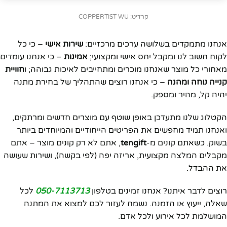
קרדיט: COPPERTIST WU
אנחנו מתמקדים בשלושה ערכים מרכזיים:
שירות אישי
– כי כל
לקוח חשוב לנו ומקבל יחס אישי ומקצועי;
אמינות
– כי אנחנו עומדים
מאחורי כל מוצר שאנחנו מוכרים ומתחייבים לאיכות גבוהה; ו
חוויית
קנייה נוחה ומהנה
– כי אנחנו רוצים שהתהליך של בחירת מתנה
יהיה קל, מהיר ומספק.
הקטלוג שלנו מתעדכן באופן שוטף עם מוצרים חדשים ומרתקים,
ואנחנו תמיד מחפשים את הפריטים הייחודיים והמיוחדים ביותר
בשוק. כשאתם קונים מ-
tengift
, אתם לא רק קונים מוצר – אתם
מקבלים המלצה מקצועית, אריזה יפה (לפי בקשה), ושירות שעושה
את ההבדל.
רוצים לדבר איתנו? אנחנו זמינים בטלפון
050-7113713
לכל
שאלה, ייעוץ או הזמנה. נשמח לעזור לכם למצוא את המתנה
המושלמת לכל אירוע ולכל אדם.