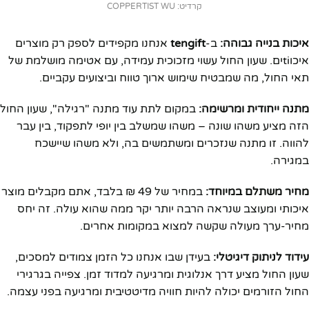
קרדיט: COPPERTIST WU
איכות בנייה גבוהה:
ב-
tengift
אנחנו מקפידים לספק רק מוצרים
איכוtiים. שעון החול עשוי מזכוכית עמידה, עם אטימה מושלמת של
תאי החול, מה שמבטיח שימוש ארוך טווח וביצועים עקביים.
מתנה ייחודית ומרשימה:
במקום לתת עוד מתנה "רגילה", שעון החול
הזה מציע משהו שונה – משהו שמשלב בין יופי לתפקוד, בין עבר
להווה. זו מתנה שנזכרים ומשתמשים בה, ולא משהו שיישכח
במגירה.
מחיר משתלם במיוחד:
במחיר של 49 ₪ בלבד, אתם מקבלים מוצר
איכותי ומעוצב שנראה הרבה יותר יקר ממה שהוא עולה. זה יחס
מחיר-ערך מעולה שקשה למצוא במקומות אחרים.
עידוד לניתוק דיגיטלי:
בעידן שבו אנחנו כל הזמן צמודים למסכים,
שעון החול מציע דרך אנלוגית ומרגיעה למדוד זמן. צפייה בגרגירי
החול הזורמים יכולה להיות חוויה מדיטטיבית ומרגיעה בפני עצמה.