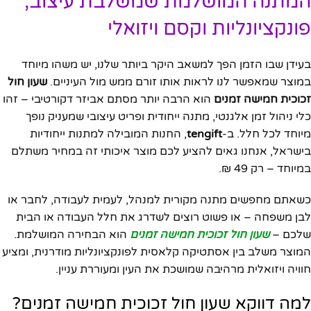
המתנה המושלמת שמשלבת עיצוב,
פונקציונליות וקסם ויזואלי
בעידן שבו הזמן הפך למשאב היקר ביותר שלנו, יש משהו מיוחד
במוצר שמאפשר לנו לראות אותו זורם ממש מול העיניים.
שעון חול
זכוכית חמישה זמנים
הוא הרבה יותר מסתם אביזר דקורטיבי – זהו
כלי ניהול זמן אלגנטי, מתנה ייחודית ופריט עיצובי שמעניק נופך
מיוחד לכל חלל. ב-
tengift
, החנות המובילה למתנות ייחודיות
בישראל, אנחנו גאים להציע לכם מוצר איכותי זה במחיר משתלם
במיוחד – רק 49 ₪.
כשאתם מחפשים מתנה מקורית למנהל, לעמית לעבודה, לחבר או
לבן משפחה – או פשוט רוצים לשדרג את חלל העבודה או הבית
שלכם –
שעון חול זכוכית חמישה זמנים
הוא הבחירה המושלמת.
המוצר משלב בין אסתטיקה קלאסית לפונקציונליות מודרנית, ומציע
חוויה ויזואלית מרהיבה שמושכת את העין ומעוררת עניין.
למה דווקא שעון חול זכוכית חמישה זמנים?