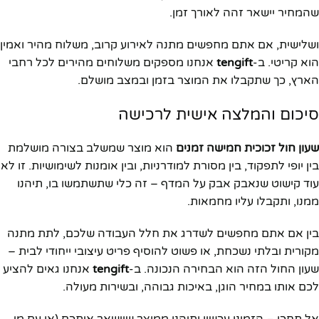
שהמחיר יישאר זהה לאורך זמן.
ושלישית, אם אתם מחפשים מתנה לאירוע קרוב, משלוח מהיר ואמין
הוא קריטי. ב-
tengift
אנחנו מספקים משלוחים מהירים לכל רחבי
הארץ, כך שתקבלו את המוצר בזמן ובמצב מושלם.
סיכום והמלצה אישית לרכישה
שעון חול זכוכית חמישה זמנים
הוא מוצר שמשלב בצורה מושלמת
בין יופי לתפקוד, בין מסורת למודרניות, ובין אומנות לשימושיות. זו לא
עוד קישוט שנאבק אבק על המדף – זה כלי שתשתמשו בו, תיהנו
ממנו, ותקבלו עליו מחמאות.
בין אם אתם מחפשים לשדרג את חלל העבודה שלכם, לתת מתנה
מקורית ובלתי נשכחת, או פשוט להוסיף פריט עיצובי ייחודי לבית –
שעון החול הזה הוא הבחירה הנכונה. ב-
tengift
אנחנו גאים להציע
לכם אותו במחיר הוגן, באיכות גבוהה, ובשירות מעולה.
אל תחכו – הזמינו עכשיו ותיהנו ממוצר שיישאר איתכם (או עם מי