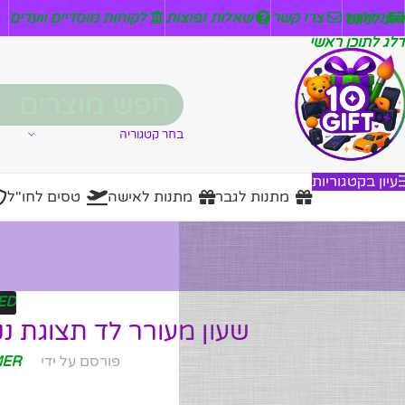
ניזלטר
צרו קשר
שאלות נפוצות
לקוחות מוסדיים וועדים
דלג לניווט
דלג לתוכן ראשי
בחר קטגוריה
עיון בקטגוריות
מתנות לגבר
מתנות לאישה
טסים לחו"ל
ED
שעון מעורר לד תצוגת נק
פורסם על ידי
MER