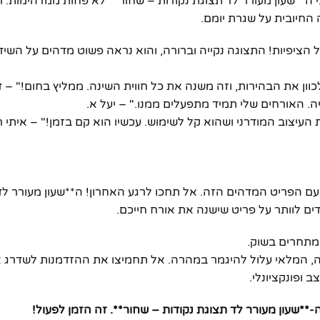
ה**שעון מעורר לד תצוגת נקודות – שחור** לא פחות ממדהימות. רב
 החיובית על שגרת יומם.
כל הציפיות! התצוגה נקייה וברורה, והוא נראה פשוט מדהים על השיד
וון את הבהירות, וזה משנה את כל חווית השינה. ממליץ בחום!" – ד
יה. האורחים שלי תמיד מתפעלים ממנו." – יעל א.
יצוב המודרני ושהוא קל לשימוש. עכשיו הוא קם בזמן!" – איתי ר
ם הפריט המדהים הזה. אל תחכו לרגע האחרון! ה**שעון מעורר לד 
דים לוותר על פריט שישנה את אורח חייכם.
 מתחרים בשוק.
אי** (instock), אך עם הביקוש הגבוה, המלאי עלול להיגמר במהרה. אל תחמיצו את ההזדמנות לש
 ופונקציונלי.
*שעון מעורר לד תצוגת נקודות – שחור**. זה הזמן לפעול!