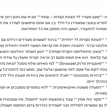
ה-**שעון מעורר לד תצוגת נקודות – שחור** מביא עמו מגוון רחב ש
לפריט עיצובי שמשדרג כל חלל. בין אם אתם מחפשים לשדרג את חד
ואמינה להתעורר, השעון הזה מספק את כל הפתרונות.
* **תצוגת נקודות לד ייחודית:** בניגוד לשעונים מעוררים רגילים
אלגנטי וברור. התצוגה הופכת את קריאת השעה לחוויה ויזואלית נעי
* **עיצוב מינימליסטי ויוקרתי (שחור):** הגוון השחור האלגנטי והעי
ועד קלאסי. הוא אינו תופס מקום רב ונראה יוקרתי ומעודן על שידת 
* **פונקציית נודניק (Snooze):** למי מאיתנו
כמה דקות של שקט לפני שהשעון יצלצל שוב, ממש כמו להתכרבל ע
* **בהירות מתכווננת:** תוכלו להתאים את בהירות תצוגת הלד לרמ
במהלך היום.
* **הפעלה פשוטה ואינטואיטיבית:** ללא כפתורים מסובכים או תפריט
ספורות.
פייסבוק
* **מקור כוח אמין:** עובד באמצעות חיבור לחשמל, מה שמבטיח פע
לו גם אפשרות לסוללת גיבוי לשמירת הגדרות בזמן הפסקת חשמל).
אינסטגרם