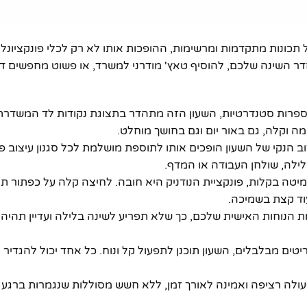
ל תכונות מתקדמות ומרשימות, ההופכות אותו לא רק לכלי פונקציונל
ר השינה שלכם, להוסיף טאץ' מודרני למשרד, או פשוט מחפשים דר
 עם ספרות סטנדרטיות, השעון הזה מתהדר בתצוגת נקודות לד המשדרת
מה וקלה, גם באור יום וגם בחושך מוחלט.
צוב הנקי של השעון הופכים אותו לתוספת מושלמת לכל סגנון עיצוב פנ
הלילה, שולחן העבודה או המדף.
 שלא מסוגל לצאת מהמיטה בקלות, פונקציית הנודניק היא חובה. לחיצה קלה על כפת
וד קצת בשמיכה.
ת הנוחות האישית שלכם, כך שלא תפריע לשינה בלילה ועדיין תהיה 
ים מבלבלים, השעון תוכנן לתפעול קל ונוח. כל אחד יכול להגדיר א
ולה רציפה ואמינה לאורך זמן, ללא חשש מסוללות שנגמרות ברגע הל