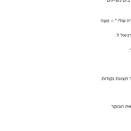
ים מציינים
ה שלי." – נועה
ניאל ל.
.
תצוגת נקודות
דרג את הבוקר