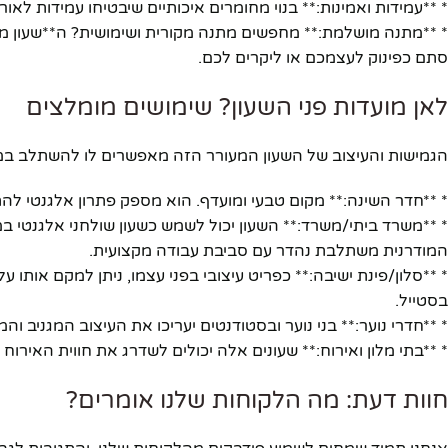
* **עמידות ואמינות:** בנוי מחומרים איכותיים שיבטיחו עמידות ל
* **מתנה מושלמת:** מחפשים מתנה מקורית ושימושית? ה**שעון מעור
סתם כפינוק לעצמכם או ליקרים לכם.
לאן מועדות פני השעון? שימושים מומלצים
הגמישות והעיצוב של השעון המעורר הזה מאפשרים לו להשתלב במג
* **חדר השינה:** מקום טבעי ומועדף. הוא מספק פתרון אלגנטי לה
* **משרד ביתי/משרד:** השעון יכול לשמש כשעון שולחני אלגנטי במ
המודרנית משתלבת נהדר עם סביבת עבודה מקצועית.
* **סלון/פינת ישיבה:** כפריט עיצובי בפני עצמו, ניתן למקם אותו על
בסטייל.
* **חדרי נוער:** בני נוער ובסטודנטים יעריכו את העיצוב המגניב וה
* **בתי מלון ואירוח:** שעונים אלה יכולים לשדרג את חווית האירוח 
חוות דעת: מה הלקוחות שלנו אומרים?