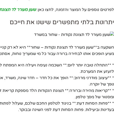
לפרטים נוספים על המוצר והזמנה, לחצו כאן:
שעון מעורר לד תצוגת
יוטיוב
יתרונות בלתי מתפשרים שישנו את חייכם
השקעה ב**שעון מעורר לד תצוגת נקודות – שחור** היא לא רק קניי
מציע הופכים אותו לבחירה ברורה עבור כל מי שמעריך נוחות, אסתטיק
* **התחלה טובה יותר ליום:** השכמה נעימה ויעילה היא המפתח ליו
לזעזע את המערכת.
* **עיצוב מודרני מרהיב:** הופך את כל חדר – חדר שינה, משרד, או
נופך של יוקרה.
* **קריאות מהירה וברורה:** תצוגת הנקודות הלד מספקת קריאת ז
ומסנוור של מסך טלפון.
* **פחות הסחות דעת:** בניגוד לטלפון החכם שלכם, שעלול לפתות
בעדינות וביעילות. פחות הסחות דעת לפני השינה ובבוקר.