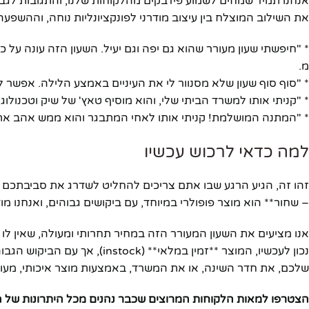
אנחנו תמיד שמחים לשמוע פידבקים מהלקוחות שלנו, והתגובות לגבי 
את השילוב המוצלח בין עיצוב מודרני לפונקציונליות נוחה, וההשפעה
* "חיפשתי שעון מעורר שהוא גם יפה וגם יעיל. השעון הזה עונה על 
מ.
* "סוף סוף שעון שלא מסנוור לי את העיניים באמצע הלילה. אפשר לכ
* "קניתי אותו למשרד הביתי שלי, והוא מוסיף טאץ' של שיק וטכנולוג
* "המתנה המושלמת! קניתי אותו לאחי המתבגר והוא ממש אהב את הע
למה כדאי לרכוש עכשיו
זהו זה, הגיע הרגע שבו אתם צריכים להחליט לשדרג את סביבתכם ע
– שחור** הוא מוצר פופולרי במיוחד, עם ביקושים גבוהים, ואנחנו מו
אנו מציעים את השעון המעורר הזה במחיר תחרותי ומעולה, שאין לו
נכון לעכשיו, המוצר **זמין במל
שלכם, את חדר השינה, או את המשרד, באמצעות מוצר איכותי, מעוצב
הצטרפו למאות הלקוחות המרוצים שכבר נהנים מכל היתרונות של ה-*