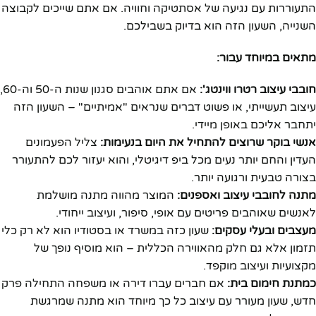
התעוררות עם נגיעה של אסתטיקה וחוויה. אם אתם שייכים לקבוצה
השנייה, השעון הזה הוא בדיוק בשבילכם.
מתאים במיוחד עבור:
חובבי עיצוב רטרו ווינטג':
אם אתם אוהבים סגנון שנות ה-50 וה-60,
עיצוב תעשייתי, או פשוט דברים שנראים "אמיתיים" – השעון הזה
יתחבר אליכם באופן מיידי.
אנשי בוקר שרוצים להתחיל את היום בנעימות:
צליל הפעמונים
העדין והחם יותר נעים מכל ביפ דיגיטלי, והוא יעזור לכם להתעורר
בצורה טבעית ורגועה יותר.
מתנה לחובבי עיצוב ואספנים:
המוצר מהווה מתנה מושלמת
לאנשים שאוהבים פריטים עם אופי, סיפור, ועיצוב ייחודי.
מעצבים ובעלי עסקים:
שעון כזה במשרד או בסטודיו הוא לא רק כלי
תזמון אלא גם חלק מהאווירה הכללית – הוא מוסיף נופך של
מקצועיות ועיצוב מוקפד.
כמתנת חימום בית:
אם חברים עברו דירה או משפחה התחילה פרק
חדש, שעון מעורר עם עיצוב כל כך מיוחד הוא מתנה שמרגשת