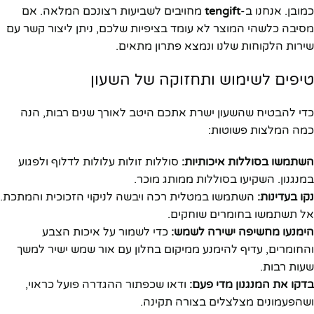
כמובן. אנחנו ב-
tengift
מחויבים לשביעות רצונכם המלאה. אם
מסיבה כלשהי המוצר לא עומד בציפיות שלכם, ניתן ליצור קשר עם
שירות הלקוחות שלנו ונמצא פתרון מתאים.
טיפים לשימוש ותחזוקה של השעון
כדי להבטיח שהשעון ישרת אתכם היטב לאורך שנים רבות, הנה
כמה המלצות פשוטות:
השתמשו בסוללות איכותיות:
סוללות זולות עלולות לדלוף ולפגוע
במנגנון. השקיעו בסוללות ממותג מוכר.
נקו בעדינות:
השתמשו במטלית רכה ויבשה לניקוי הזכוכית והמתכת.
אל תשתמשו בחומרים שוחקים.
הימנעו מחשיפה ישירה לשמש:
כדי לשמור על איכות הצבע
והחומרים, עדיף להימנע ממיקום בחלון עם אור שמש ישיר למשך
שעות רבות.
בדקו את המנגנון מדי פעם:
ודאו שכפתור ההגדרה פועל כראוי,
ושהפעמונים מצלצלים בצורה תקינה.