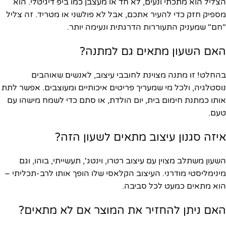
הצליל הוא מתכתי ונעים, לא חד או מעצבן כמו ביפ דיגיטלי. הוא
מספיק חזק כדי להעיר אתכם, אבל לא פולשני או מטריד. זה צליל
"חם" שמעניק התעוררות הדרגתית ונעימה יותר.
האם השעון מתאים גם למתנה?
בהחלט! זו מתנה מצוינת לחובבי עיצוב, לאנשים שאוהבים
נוסטלגיה, ולכל מי שמעריך פריטים איכותיים ומעוצבים. אפשר לתת
אותו כמתנת חימום בית, יום הולדת, או סתם כדי לשמח מישהו עם
טעם.
איזה סגנון עיצוב מתאים לשעון הזה?
השעון משתלב מצוין עם עיצוב רטרו, וינטג', תעשייתי, בוהו, וגם
מינימליסטי מודרני. העיצוב הקלאסי שלו הופך אותו לרב-תכליתי –
הוא מתאים כמעט לכל סביבה.
האם ניתן להחזיר את המוצר אם לא מתאים?