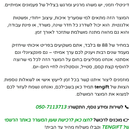
דיגיטלי וזמני, יש משהו מרגיע ומרגש בצליל של פעמונים אמיתיים.
המוצר הזה מתאים למי שמעריך איכות, עיצוב ייחודי, ופשטות
אלגנטית. הוא יכול לשדרג כל חדר שינה, משרד, או פינת עבודה,
והוא גם מהווה מתנה מושלמת שתזכר לאורך זמן.
במחיר של 88 ₪ בלבד, אתם משקיעים בפריט איכותי שיחזיק
מעמד שנים רבות ויעניק לכם ערך אמיתי – גם פונקציונלי וגם
אסתטי. אנחנו ממליצים בחום על המוצר הזה לכל מי שרוצה
להוסיף קצת קסם, סטייל, ונוסטלגיה לחיי היום-יום.
מוזמנים ליצור איתנו קשר בכל זמן לייעוץ אישי או לשאלות נוספות.
הצוות של
tengift
תמיד כאן בשבילכם, ואנחנו נשמח לעזור לכם
למצוא את המוצר המושלם.
📞 לשירות ומידע נוסף, התקשרו:
050-7113713
👉 מוכנים לרכוש?
לחצו כאן לרכישת שעון המעורר באתר הרשמי
של TENGIFT
וקבלו משלוח מהיר עד הבית!