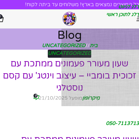
כל המוצרים נמצאים בארץ! משלוחים עד ביתה לקוח!
דלג לניווט
דלג לתוכן ראשי
0
Blog
בית
/
UNCATEGORIZED
UNCATEGORIZED
שעון מעורר פעמונים ממתכת עם
זכוכית בומביי – עיצוב וינטג' עם קסם
נוסטלגי
0
מִיקרוֹפוֹן
מופעל 21/10/2025
050-7113713