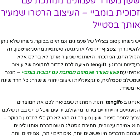
שעון מעורר פעמונים ממתכת עם
זכוכית בומביי – העיצוב הרטרו שמעיר
אותך בסטייל
יש משהו קסום בצליל של פעמונים אמיתיים בבוקר. משהו שלא ניתן
להשיג דרך צפצוף דיגיטלי או מנגינה סינתטית מהסמארטפון. זה
הקול החם, המתכתי, האותנטי שמעיר אותך לא בהלם אלא
בעדינות וברוגע.
tengift
מציעה לכם לחזור לתקופה של עיצוב
אמיתי עם
שעון מעורר פעמונים ממתכת עם זכוכית בומביי
– מוצר
שמשלב נוסטלגיה, פונקציונליות ועיצוב ייחודי שישדרג כל חדר שינה
או משרד.
אנחנו ב-
tengift
, חנות המתנות שמביאה לכם את המוצרים
המעניינים והייחודיים ביותר מהעולם, יודעים שכל פריט בבית שלכם
צריך לספר סיפור. שעון מעורר זה הוא לא רק כלי לתזמון הבוקר –
הוא אמירה עיצובית, חתיכת נוסטלגיה שמחברת אותנו לימים
שבהם הדברים היו פשוטים יותר, איכותיים יותר, ואמיתיים יותר.