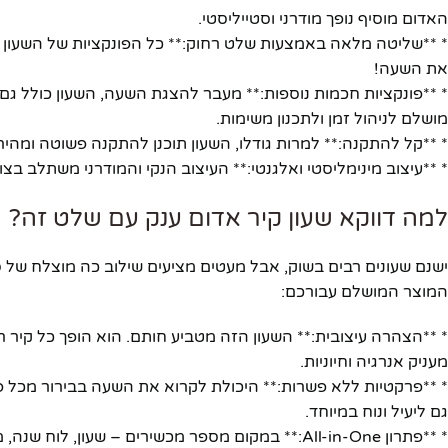
האדום מוסיף נופך מודרני וסטייליסטי.
* **שליטה מלאה באמצעות שלט רחוק:** כל הפונקציות של השעון נשל
את השעה!
* **פונקציות חכמות נוספות:** מעבר להצגת השעה, השעון כולל גם 
מושלם לניהול זמן ולתכנון משימות.
* **קל להתקנה:** למרות גודלו, השעון תוכנן להתקנה פשוטה ומהיר
* **עיצוב מינימליסטי ואלגנטי:** העיצוב הנקי והמודרני משתלב בצו
למה דווקא שעון קיר אדום ענק עם שלט זה?
ישנם שעונים רבים בשוק, אבל מעטים מציעים שילוב כה מוצלח של סטי
המוצר המושלם עבורכם:
* **הצהרה עיצובית:** השעון הזה מטביע חותם. הוא הופך כל קיר
מעניק אנרגיה וחיוניות.
פייסבוק
* **פרקטיות ללא פשרות:** היכולת לקרוא את השעה בבירור מכל פ
גם ליעיל ונוח במיוחד.
אינסטגרם
* **פתרון All-in-One:** במקום מספר מכשירים – שעון, לוח שנה, מד טמפרטורה וטיימר – אתם מקבלים את הכל במכשיר אחד אלגנטי ומרשים.