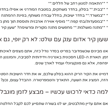
יוטיוב
* **התאמה למגוון רחב של חללים:**
* **בבית:** בסלון, בחדר משחקים, במטבח המודרני או אפילו בחדר 
* **במשרד:** בחדר ישיבות, בחלל עבודה משותף, בפינת ההמתנה או 
* **במסעדות/בתי קפה:** מוסיף אווירה אורבנית ותוססת תוך מתן מי
* **מתנה מושלמת:** מחפשים מתנה מקורית ומרשימה? *שעון קיר 
שעון קיר אדום ענק עם שלט: לא רק יופי, גם א
אנו מבינים שכשמדובר בפריט בסדר גודל כזה, אתם מצפים לאיכות וע
זמן. תאורת ה-LED חסכונית באנרגיה וידידותית לסביבה,
יפהפה, אלא גם פונקציונלי ועמיד לאורך שנים.
דמיינו את הקיר הריק ההוא בסלון שלכם, או את חדר הישיבות הסטנ
הזה, המציג את השעה, התאריך והטמפרטורה. ההבדל עצום, נכון? זה
למה כדאי לרכוש עכשיו – מבצע לזמן מוגבל!
אם אתם עדיין מתלבטים, יש לנו בשורה שתסייע לכם לקבל החלטה: 