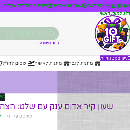
ניזלטר
צרו קשר
שאלות נפוצות
לקוחות מוסדיים וועדים
דלג לניווט
דלג לתוכן ראשי
בחר קטגוריה
עיון בקטגוריות
מתנות לגבר
מתנות לאישה
טסים לחו"ל
ED
שעון קיר אדום ענק עם שלט: הצהר
פורסם על ידי
מ