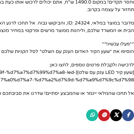
תחזור על עצמה בקרוב.
מדובר במוצר במלאי, ID: 24324, והביקוש
הבית או המשרד שלכם, וליהנות ממוצר מרשים ופרקטי במחיר מנצ
**פעלו עכשיו!**
הוסיפו את *שעון הקיר האדום הענק עם השלט* לסל הקניות שלכם 
לרכישה ולקבלת פרטים נוספים, לחצו כאן:
[שעון קיר LED ענק עם שלט](9%d7%a8-led
7%a0%d7%a7-%d7%a2%d7%9d-%d7%a9%d7%9c%d7%98/)
אל תחכו שהמלאי ייגמר או שהמבצע יסתיים! שדרגו את סביבתכם עו