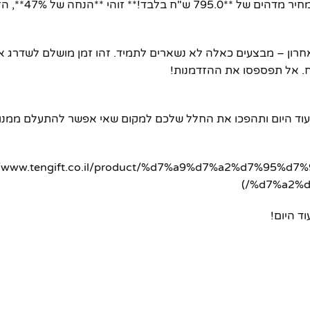
וחסר תקדים! במקום 1490.0 ש"ח, אתם יכול
 גבוה. אל תחכו לרגע האחרון – מבצעים כאלה לא נשארים לתמיד. זהו זמן מושלם לש
ח. אל תפספסו את ההזדמנות!
עוד היום ותהפכו את החלל שלכם למקום שאי אפשר להתעלם ממנו!
//www.tengift.co.il/product/%d7%a9%d7%a2%d7%95%d7%9f-%d7%a7%d7%9
%d7%a2%d
ד היום!