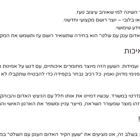
השינה למי שאוהב עיצוב נועז.
בלובי – יוצר רושם מקצועי וחדשני.
דע שימושי.
אדום ענק עם שלט* הוא בחירה שתשאיר רושם עז ותשמש את המקבל 
יכות
מידות. השעון הזה מיוצר מחומרים איכותיים, עם דגש על אמינות ו
 והמנגנון הפנימי מדויק ואמין. כל רכיב נבחר בקפידה כדי להבטיח שתקבלו לא
דרטי במשרד. עכשיו דמיינו את אותו חלל עם הניצוץ האדום והבוהק
ו מוצר שמעורר השראה, מייצר עניין ומשפר את הארגון האישי והמ
בשלב זה, אנו מציעים את *שעון הקיר האדום הענק עם השלט* במח