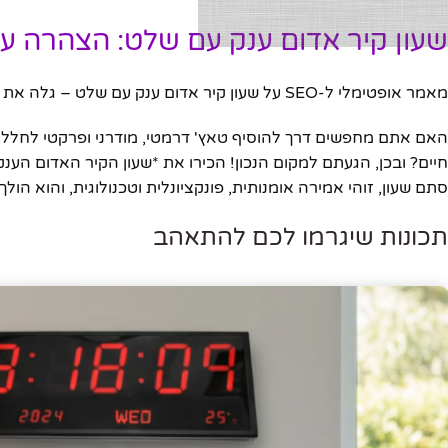
שעון קיר אדום ענק עם שלט: הצהרה עי
מאמר אופטימלי ל-SEO על שעון קיר אדום ענק עם שלט – גלה את התכונות, היתרונות, ולמה כדאי לרכוש אותו היום.
האם אתם מחפשים דרך להוסיף טאץ' דרמטי, מודרני ופרקטי לחלל של
חיים? ובכן, הגעתם למקום הנכון! הכירו את *שעון הקיר האדום הע
סתם שעון, זוהי אמירה אומנותית, פונקציונלית וטכנולוגית, והוא הו
תכונות שיגרמו לכם להתאהב