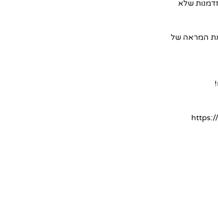
ים לרכוש אותו כעת במחיר מדהים של **795.0 ש"ח בלבד!** זוהי **הנחה של 47%**, הזדמנות שלא
דרג את המראה של
https:-