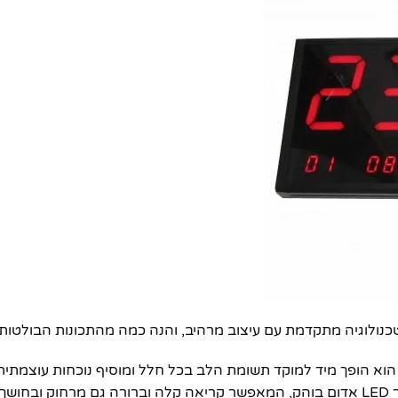
נולוגיה מתקדמת עם עיצוב מרהיב, והנה כמה מהתכונות הבולטות 
 הוא הופך מיד למוקד תשומת הלב בכל חלל ומוסיף נוכחות עוצמתית
* **תאורת LED בהירה וברורה:** הספרות הדיגיטליות מוארות באור LED אדום בוהק, המאפשר קריאה קלה וברורה גם 