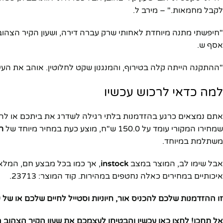
לקבל מחמאות." – מירב ל.
"חיפשתי מתנה מיוחדת לאחותי שרק עברה דירה, ושעון הקיר הצהו
אסף ש.
"ההתקנה הייתה קלה בטירוף, והמנגנון שקט לחלוטין. אוהב את העיצ
למה כדאי לרכוש עכשיו
אתם נמצאים כרגע בהזדמנות בלתי רגילה לשדרג את ביתכם או לה
שמחירו המקורי עומד על 150.0 ש"ח, מוצע כעת במחיר מיוחד של
רק 0
משתלמת במיוחד.
אבל שימו לב, המוצר במצב
instock
, אך כמו בכל מבצע חם, המלאי
איכותיים במחירים כאלה נחטפים במהירות. קוד המוצר: 23713.
זו ההזדמנות שלכם להכניס אור, חיוניות וסטייל לחיים שלכם או של 
אל תחכו! לחצו כאן עכשיו והבטיחו לעצמכם את שעון הקיר הצהוב ה