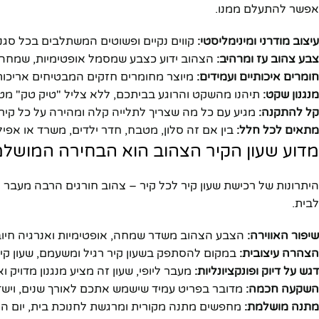
אפשר להתעלם ממנו.
עיצוב מודרני ומינימליסטי:
קווים נקיים ופשוטים המשתלבים בכל סגנון
צבע צהוב עז ומרהיב:
הצהוב ידוע כצבע שמסמל אופטימיות, שמחה וא
חומרים איכותיים ועמידים:
מיוצר מחומרים חזקים המבטיחים אריכות י
מנגנון שקט:
תיהנו מהשקט והרוגע בביתכם, ללא צליל "טיק טק" מטר
קל להתקנה:
מגיע עם כל מה שצריך לתלייה קלה ומהירה על כל קיר.
מתאים לכל חלל:
בין אם זה סלון, מטבח, חדר ילדים, משרד או אפי
מדוע שעון הקיר הצהוב הוא הבחירה המושל
היתרונות של רכישת שעון קיר לכל קיר – צהוב חורגים הרבה מעבר ל
לבית.
שיפור האווירה:
הצבע הצהוב משדר שמחה, אופטימיות ואנרגיה חיובי
הצהרה עיצובית:
במקום להסתפק בשעון קיר רגיל ומשעמם, שעון קי
דגש על דיוק ופונקציונליות:
מעבר ליופי, שעון זה מציע מנגנון מדויק 
השקעה חכמה:
מדובר בפריט עמיד שישמש אתכם לאורך שנים, ויש
מתנה מושלמת:
מחפשים מתנה מקורית ומרגשת לחנוכת בית, יום הו