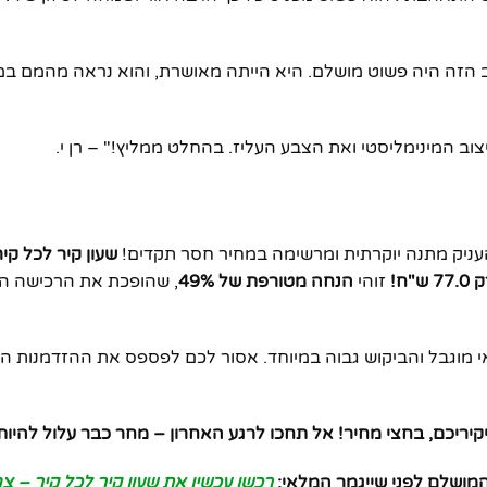
ב הזה היה פשוט מושלם. היא הייתה מאושרת, והוא נראה מהמם ב
וב המינימליסטי ואת הצבע העליז. בהחלט ממליץ!" – רן י.
עניק מתנה יוקרתית ומרשימה במחיר חסר תקדים!
שעון קיר לכל קי
77. ש"ח!
זוהי
הנחה מטורפת של 49%
, שהופכת את הרכישה ה
 מוגבל והביקוש גבוה במיוחד. אסור לכם לפספס את ההזדמנות הזו
יקיריכם, בחצי מחיר! אל תחכו לרגע האחרון – מחר כבר עלול להיות
מושלם לפני שייגמר המלאי:
רכשו עכשיו את שעון קיר לכל קיר – צה