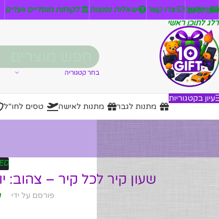
ניזלטר
צרו קשר
שאלות נפוצות
לקוחות מוסדיים וועדים
דלג לניווט
דלג לתוכן ראשי
בחר קטגוריה
עיון בקטגוריות
מתנות לגבר
מתנות לאישה
טסים לחו"ל
ED
שעון קיר לכל קיר – צהוב: יו
פורסם על ידי
מ