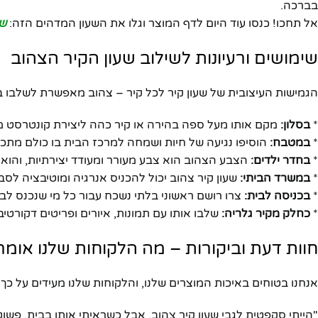
בברכה.
אל תחכו! כנסו עוד היום לדף המוצר וגלו את השעון המדהים הזה:
שע
שימושים ורעיונות לשילוב שעון הקיר הצהוב
הגמישות העיצובית של שעון קיר לכל קיר – צהוב מאפשרת לשלבו במג
*
בסלון:
מקם אותו מעל ספה בהירה או קיר כהה ליצירת קונטרסט מרשי
*
במטבח:
הוסיפו נגיעה של חיות ושמחה למרכז הבית בו כולם מתכנ
פייסבוק
*
בחדר ילדים:
הצבע הצהוב הוא צבע מעורר ומעודד יצירתיות, והוא א
*
במשרד הביתי:
שעון קיר צהוב יכול להכניס אנרגיה ומוטיבציה לסב
אינסטגרם
*
בכניסה לבית:
צרו רושם ראשוני בלתי נשכח עבור כל מי שנכנס ל
יוטיוב
*
כחלק מקיר גלריה:
שלבו אותו עם תמונות, איורים ופריטים דקורטיבי
חוות דעת וביקורות – מה הלקוחות שלנו אומר
אנחנו בטוחים באיכות המוצרים שלנו, והלקוחות שלנו מעידים על כך
"הייתי סקפטית לגבי שעון קיר צהוב, אבל כשראיתי אותו בבית, פש