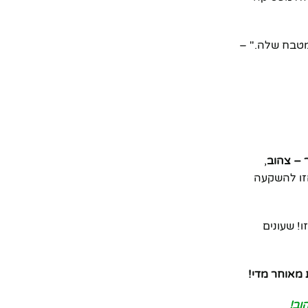
מטבח שלה." –
ר – צהוב
,
זו להשקעה
! שעונים
 מאוחר מדי!
וב!