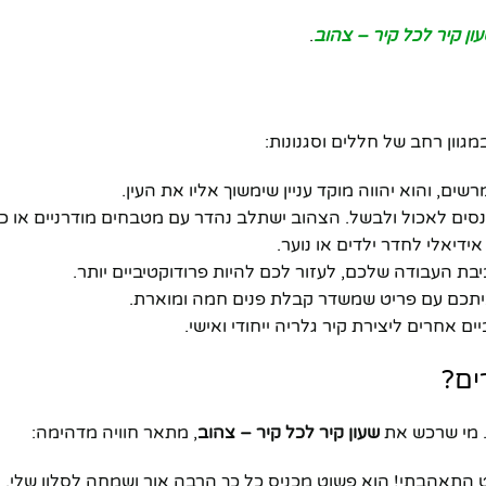
ון קיר לכל קיר – צהוב
.
וון רחב של חללים וסגנונות:
ם, והוא יהווה מוקד עניין שימשוך אליו את העין.
סים לאכול ולבשל. הצהוב ישתלב נהדר עם מטבחים מודרניים או כ
ידיאלי לחדר ילדים או נוער.
יבת העבודה שלכם, לעזור לכם להיות פרודוקטיביים יותר.
ביתכם עם פריט שמשדר קבלת פנים חמה ומוארת.
ים אחרים ליצירת קיר גלריה ייחודי ואישי.
ים?
. מי שרכש את
שעון קיר לכל קיר – צהוב
, מתאר חוויה מדהימה:
וט התאהבתי! הוא פשוט מכניס כל כך הרבה אור ושמחה לסלון שלי.