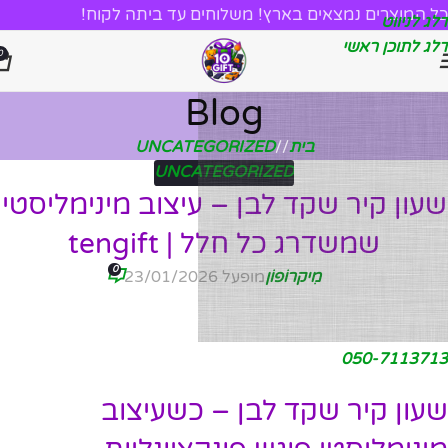
כל המוצרים נמצאים בארץ! משלוחים עד ביתה לקוח!
דלג לניווט
דלג לתוכן ראשי
0
Blog
בית
/
UNCATEGORIZED
UNCATEGORIZED
שעון קיר שקד לבן – עיצוב מינימליסטי
שמשדרג כל חלל | tengift
0
מִיקרוֹפוֹן
מופעל 23/01/2026
050-7113713
שעון קיר שקד לבן – כשעיצוב