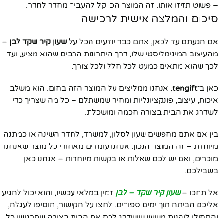
– פשוט תזיזו אותו. זה המוצר הכי קל להעביר מחדר לחדר.
סיכום והמלצה אישית לרכישה
אם הגעתם עד לכאן, אתם כבר יודעים הכל על
שעון קיר שקד לבן
–
מהעיצוב המינימליסטי שלו, דרך היתרונות הרבים שהוא מציע, ועד
לכך שהוא מתאים כמעט לכל חלל ולכל צורך.
כאן ב־
tengift
, אנחנו ממליצים על המוצר הזה בחום. הוא משלב
איכות, עיצוב, פונקציונליות ומחיר שמשתלם – כל מה שצריך כדי
לשדרג את הבית בצורה חכמה ומושכלת.
בין אם אתם מחפשים שעון לסלון, למשרד, לחדר השינה או כמתנה
מיוחדת – זה המוצר הנכון. אנחנו עומדים מאחורי כל מוצר שאנחנו
מוכרים, ואם יש לכם שאלות או בקשות מיוחדות – אנחנו כאן
בשבילכם.
אל תחכו –
שעון קיר שקד – לבן
זמין במלאי עכשיו, והוא יכול להגיע
אליכם הביתה תוך ימים ספורים. לחצו על הקישור, הוסיפו לעגלה,
והתחילו ליהנות משעון שישדרג לכם את הבית בצורה שתרגישו כל