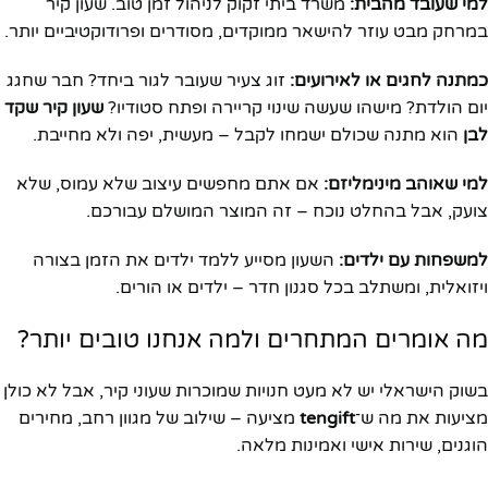
למי שעובד מהבית:
משרד ביתי זקוק לניהול זמן טוב. שעון קיר
במרחק מבט עוזר להישאר ממוקדים, מסודרים ופרודוקטיביים יותר.
כמתנה לחגים או לאירועים:
זוג צעיר שעובר לגור ביחד? חבר שחגג
יום הולדת? מישהו שעשה שינוי קריירה ופתח סטודיו?
שעון קיר שקד
לבן
הוא מתנה שכולם ישמחו לקבל – מעשית, יפה ולא מחייבת.
למי שאוהב מינימליזם:
אם אתם מחפשים עיצוב שלא עמוס, שלא
צועק, אבל בהחלט נוכח – זה המוצר המושלם עבורכם.
למשפחות עם ילדים:
השעון מסייע ללמד ילדים את הזמן בצורה
ויזואלית, ומשתלב בכל סגנון חדר – ילדים או הורים.
מה אומרים המתחרים ולמה אנחנו טובים יותר?
בשוק הישראלי יש לא מעט חנויות שמוכרות שעוני קיר, אבל לא כולן
מציעות את מה ש־
tengift
מציעה – שילוב של מגוון רחב, מחירים
הוגנים, שירות אישי ואמינות מלאה.