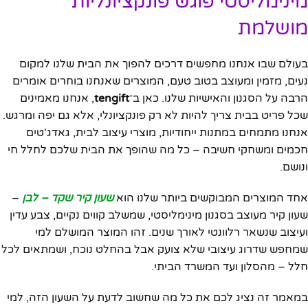
מינימליסטי פוגש פונקציונליות
מושלמת
בעולם שבו אנחנו מחפשים דרכים להפוך את הבית שלנו למקום
נעים, מזמין ומעוצב בטוב טעם, המוצרים שאנחנו בוחרים אומרים
הרבה על הסגנון והאישיות שלנו. כאן ב־
tengift
, אנחנו מאמינים
שכל פריט בבית צריך להיות לא רק פונקציונלי, אלא גם יפה ומרגש.
אנחנו מתמחים במתנות ייחודיות, מוצרי עיצוב לבית, גאדג'טים
חכמים ומשחקי חשיבה – כל מה שהופך את הבית שלכם לחלל חי
ונושם.
אחד המוצרים המבוקשים ביותר שלנו הוא
שעון קיר שקד – לבן
–
שעון קיר מעוצב בסגנון מינימליסטי, שמשלב קווים נקיים, צבע עדין
ועיצוב שנשאר רלוונטי לאורך שנים. זהו המוצר המושלם למי
שמחפש שדרוג עיצובי שלא צועק אבל בהחלט נוכח, ושמתאים לכל
חלל – מהסלון ועד המשרד הביתי.
במאמר זה נציג לכם את כל מה שחשוב לדעת על השעון הזה, למי