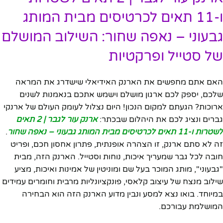
ו-11 תאים לכרטיסים מבית המותג
גבעוני – נאפה שחור: השילוב המושלם
של סטייל ופרקטיות
האם אתם מחפשים את הארנק האידיאלי שישדרג את המראה
שלכם, יספק לכם ארגון מושלם וישמש אתכם בנאמנות לשנים
ארוכות? הגעתם למקום הנכון! היום נצלול לעומק העולם של ארנקי
גברים ונציג לכם את היהלום שבכתר:
ארנק עור לגבר | 2 תאים
לשטרות ו-11 תאים לכרטיסים מבית המותג גבעוני – נאפה שחור
.
זה לא סתם ארנק, זו הצהרה אופנתית, פתרון אחסון חכם, ופריט
חובה לכל גבר שמעריך איכות, נוחות וסטייל. הארנק הזה, מבית
"גבעוני", מותג המוכר בעל שם ומוניטין של אמינות ואיכות, מציע
שילוב מנצח של עיצוב קלאסי, פונקציונליות מרבית וחומרים עמידים
במיוחד. בואו נצא למסע ונבין מדוע הארנק הזה הוא הבחירה
המושלמת עבורכם.