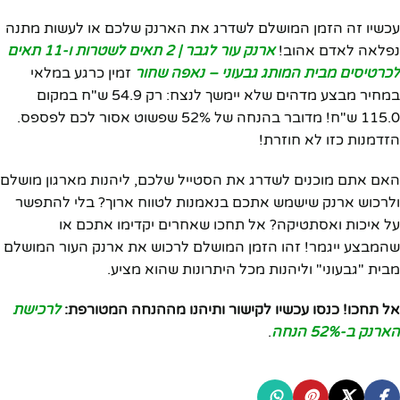
עכשיו זה הזמן המושלם לשדרג את הארנק שלכם או לעשות מתנה
נפלאה לאדם אהוב!
ארנק עור לגבר | 2 תאים לשטרות ו-11 תאים
לכרטיסים מבית המותג גבעוני – נאפה שחור
זמין כרגע במלאי
במחיר מבצע מדהים שלא יימשך לנצח: רק 54.9 ש"ח במקום
115.0 ש"ח! מדובר בהנחה של 52% שפשוט אסור לכם לפספס.
הזדמנות כזו לא חוזרת!
האם אתם מוכנים לשדרג את הסטייל שלכם, ליהנות מארגון מושלם
ולרכוש ארנק שישמש אתכם בנאמנות לטווח ארוך? בלי להתפשר
על איכות ואסתטיקה? אל תחכו שאחרים יקדימו אתכם או
שהמבצע ייגמר! זהו הזמן המושלם לרכוש את ארנק העור המושלם
מבית "גבעוני" וליהנות מכל היתרונות שהוא מציע.
אל תחכו! כנסו עכשיו לקישור ותיהנו מההנחה המטורפת:
לרכישת
הארנק ב-52% הנחה
.