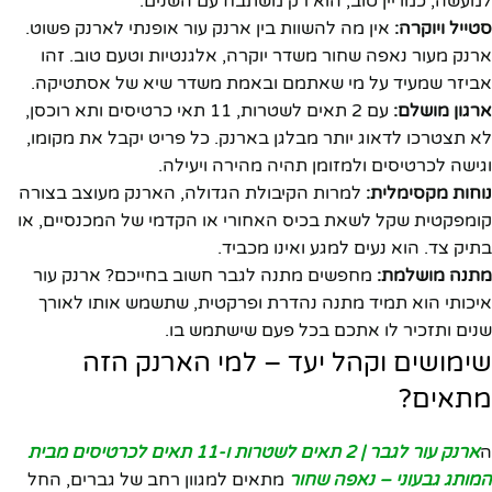
למעשה, כמו יין טוב, הוא רק משתבח עם השנים.
סטייל ויוקרה:
אין מה להשוות בין ארנק עור אופנתי לארנק פשוט.
ארנק מעור נאפה שחור משדר יוקרה, אלגנטיות וטעם טוב. זהו
אביזר שמעיד על מי שאתמם ובאמת משדר שיא של אסתטיקה.
ארגון מושלם:
עם 2 תאים לשטרות, 11 תאי כרטיסים ותא רוכסן,
לא תצטרכו לדאוג יותר מבלגן בארנק. כל פריט יקבל את מקומו,
וגישה לכרטיסים ולמזומן תהיה מהירה ויעילה.
נוחות מקסימלית:
למרות הקיבולת הגדולה, הארנק מעוצב בצורה
קומפקטית שקל לשאת בכיס האחורי או הקדמי של המכנסיים, או
בתיק צד. הוא נעים למגע ואינו מכביד.
מתנה מושלמת:
מחפשים מתנה לגבר חשוב בחייכם? ארנק עור
איכותי הוא תמיד מתנה נהדרת ופרקטית, שתשמש אותו לאורך
שנים ותזכיר לו אתכם בכל פעם שישתמש בו.
שימושים וקהל יעד – למי הארנק הזה
מתאים?
ה
ארנק עור לגבר | 2 תאים לשטרות ו-11 תאים לכרטיסים מבית
המותג גבעוני – נאפה שחור
מתאים למגוון רחב של גברים, החל