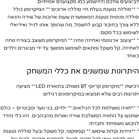
לביצועים שלכם ולהישמע כמו מקצוענים אמיתיים.
* **סוללה נטענת בעלת חיי סוללה ארוכים:** המיקרופון כולל
סוללה פנימית נטענת המאפשרת שעות ארוכות של שירה והנאה
ללא צורך בחיבור קבוע לחשמל, מה שהופך אותו לנייד ואידיאלי
לשימוש בכל מקום.
* **עיצוב ארגונומי ואחיזה נוחה:** המיקרופון מעוצב בצורה נוחה
לאחיזה, קל משקל ומתאים לשימוש ממושך על ידי מבוגרים וילדים
כאחד.
היתרונות שמשנים את כללי המשחק
רכישת **מיקרופון קריוקי BT משולב בתאורת LED** מציעה
יתרונות רבים שלא תמצאו במיקרופונים רגילים:
* **חוויה מושלמת לכל הגילאים:** ילדים, בני נוער ומבוגרים – כולם
ישתגעו על החוויה המשלבת שירה ואורות מהבהבים. זהו כלי נהדר
לגיבוש משפחתי וחברתי.
* **ניידות וקלות שימוש:** קומפקטי, קל משקל ובעל סוללה נטענת
– ניתן לקחת אותו לכל מקום: לטיול, למסיבת פיקניק, לבית של