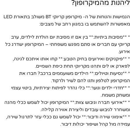
ליהנות מהמיקרופון?
הגמישות והנוחות של ה- מיקרופון קריוקי BT משולב בתאורת LED
מאפשרות להשתמש בו במגוון רחב של מצבים:
* **מסיבות ביתיות:** בין אם זו מסיבת יום הולדת לילדים, ערב
קריוקי עם חברים או סתם מפגש משפחתי – המיקרופון ישדרג כל
אירוע.
* **פיקניקים ואירועים בחיק הטבע:** קחו אותו איתכם לגינה,
לפארק או לים ותהנו מקריוקי תחת כיפת השמיים.
* **נסיעות וטיולים:** הילדים משועממים ברכב? חברו את
המיקרופון לטלפון ותנו להם לשיר ולרקוד.
* **חדרי ילדים ונוער:** כלי נהדר לפיתוח יצירתיות, ביטוי עצמי
ומשחק משמח.
* **אירועי חברה וגיבוש צוות:** המיקרופון יכול לשמש ככלי מהנה
ומשחרר לגיבוש עובדים וליצירת אווירה קלילה.
* **אימוני שירה ודיבור:** יכול לשמש גם ככלי עזר לתרגול שירה,
עמידה מול קהל ושיפור יכולות דיבור.