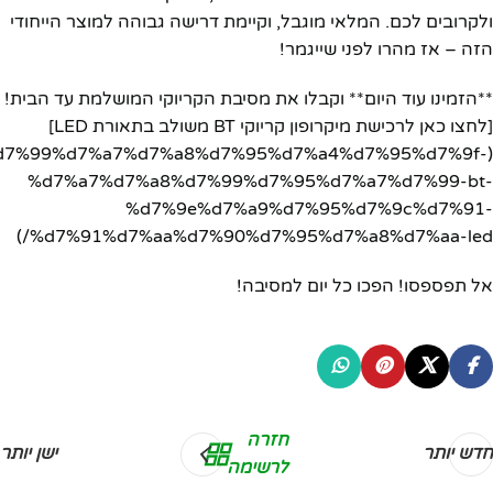
ולקרובים לכם. המלאי מוגבל, וקיימת דרישה גבוהה למוצר הייחודי
הזה – אז מהרו לפני שייגמר!
**הזמינו עוד היום** וקבלו את מסיבת הקריוקי המושלמת עד הבית!
[לחצו כאן לרכישת מיקרופון קריוקי BT משולב בתאורת LED]
d7%9e%d7%99%d7%a7%d7%a8%d7%95%d7%a4%d7%95%d7%9f-
%d7%a7%d7%a8%d7%99%d7%95%d7%a7%d7%99-bt-
%d7%9e%d7%a9%d7%95%d7%9c%d7%91-
%d7%91%d7%aa%d7%90%d7%95%d7%a8%d7%aa-led/)
אל תפספסו! הפכו כל יום למסיבה!
חזרה
חדש יותר
ישן יותר
לרשימה