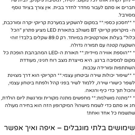
חברים או סתם לעבור מחדר לחדר בבית. אין צורך בציוד נוסף
מסורבל.
* **חסכון כספי:** במקום להשקיע במערכת קריוקי יקרה ומורכבת,
ה- מיקרופון קריוקי BT משולב בתאורת LED מציע פתרון "הכל
כלול" בעלות אטרקטיבית במיוחד. רק 89.0 שקלים בלבד! זוהי
השקעה קטנה עם תמורה גדולה.
* **הוספת אווירה מיידית:** תאורת ה-LED המהבהבת הופכת כל
מקום למסיבה ברגע. היא מייצרת מצב רוח חגיגי, מעודדת
השתתפות ומורידה עכבות.
* **שיפור יכולות שירה וביטחון עצמי:** הקריוקי הוא דרך מצוינת
לשפר כישורי שירה, ללמוד לשיר בפני קהל ולפתח ביטחון עצמי,
והכול תוך כדי כיף והנאה.
* **מתנה מושלמת:** מחפשים מתנה מקורית ומרגשת ליום הולדת,
חג או סתם כדי לשמח מישהו? המיקרופון הזה הוא בחירה מעולה
שתשמח כל אחד ואחת!
שימושים בלתי מוגבלים – איפה ואיך אפשר