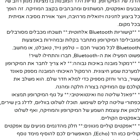
הדגל של המיקרופון. נוריות הלד המובנות בו מציגות מגוון רחב של
צבעים ואפקטים, המשתנים ומהבהבים בקצב המוזיקה. זה הופך
כל ביצוע לחגיגה ויזואלית מרהיבה, ויוצר אווירת מסיבה אמיתית
בכל מקום.
* **קישוריות Bluetooth אלחוטית:** תשכחו מכבלים מסורבלים
ומגבילים! המיקרופון מתחבר בקלות ובמהירות באמצעות
Bluetooth לכל מכשיר חכם – טלפון נייד, טאבלט, או מחשב.
פשוט הפעילו את ה-Bluetooth, חברו והתחילו לשיר!
* **רמקול מובנה באיכות גבוהה:** לא צריך לחבר את המיקרופון
למערכת שמע חיצונית. הרמקול האיכותי המובנה מספק סאונד
עשיר, ברור וחזק מספיק כדי למלא חדר שלם. הוא משלב את
קולכם עם המוזיקה בצורה חלקה ומהנה.
* **פאנל שליטה נוח ואינטואיטיבי:** על גוף המיקרופון תמצאו
כפתורי שליטה קלים לשימוש. תוכלו לשלוט בווליום, לדלג בין שירים,
לכוונן את עוצמת השמע של המיקרופון והמוזיקה, ואף לשלוט
באפקטים הקוליים.
* **אפקטים קוליים מגוונים:** חלק מהדגמים מגיעים עם אפקטים
קוליים כמו הד (Echo), המאפשרים לכם להוסיף מימד נוסף