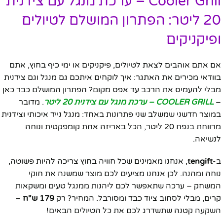
Cooler Grill – ערכת מנגל עם צידנית
20 ליטר: הפתרון המושלם לטיולים
ופיקניקים
אם אתם אוהבים לצאת לטיולים, פיקניקים או ימי כיף בחוץ, אתם
בוודאי מכירים את האתגר: איך לוקחים איתכם גם מנגל וגם צידנית
מבלי להעמיס את הרכב עד אפס מקום? הפתרון המושלם כבר כאן
–
COOLER GRILL – ערכת מנגל עם צידנית 20 ליטר
. מדובר
במוצר חדשני שמשלב שני פתרונות באחד: מנגל נייד איכותי וצידנית
מרווחת בנפח 20 ליטר, הכל באריזה אחת קומפקטית ונוחה
לנשיאה.
ב-
tengift
, אנחנו מאמינים שכל חוויה בחוץ צריכה להיות פשוטה,
נוחה ומהנה. לכן אנחנו מציעים לכם מוצר שמשנה את חוקי
המשחק – ערכה שתאפשר לכם ליהנות ממנגל טעים ומשקאות
קרים, מבלי לסחוב ציוד כבד ומסורבל. המחיר? רק
179 ש"ח
–
השקעה קטנה שתשדרג לכם את כל הטיולים הבאים!