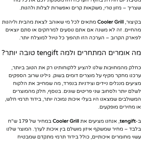
מסיבת יום הולדת בחוץ? הערכה הזו מספקת לכם את כל מה
שצריך – מזון טרי, משקאות קרים ואפשרות לצלות ולהנות.
בקיצור,
Cooler Grill
מתאים לכל מי שאוהב לצאת מהבית וליהנות
מהחיים. זה לא משנה אם אתם נוסעים למרחקים או סתם יוצאים
לפארק הקרוב – הערכה הזו תהפוך כל טיול למוצלח יותר.
מה אומרים המתחרים ולמה tengift טובה יותר?
כחלק מהמחויבות שלנו להציע ללקוחותינו רק את הטוב ביותר,
ערכנו מחקר מקיף על מוצרים דומים בשוק. גילינו שרוב הספקים
מציעים מנגלים ניידים וצידניות בנפרד, מה שמחייב את הלקוח
לשלם יותר ולסחוב שני פריטים שונים. בנוסף, חלק מהמוצרים
המשולבים שמצאנו היו בעלי איכות נמוכה יותר, בידוד תרמי חלש,
או מחירים מופקעים.
ב-
tengift
, אנחנו מציעים את
Cooler Grill
במחיר של 179 ש"ח
בלבד – מחיר שמשקף איזון מושלם בין איכות לערך. המוצר שלנו
עשוי מחומרים איכותיים, כולל בידוד תרמי מתקדם שמבטיח