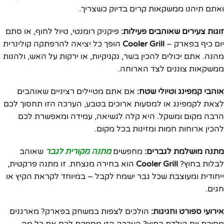
ואתם תיהנו ממשקאות קרים בדיוק כשצריך.
זוגות צעירים שאוהבים פעילות:
פיקניק רומנטי, טיול לחוף, או סתם
יום כיף בפארק –
Cooler Grill
הופך כל יציאה להרפתקה קולינרית
מהנה. אתם יכולים להכין בשר, נקניקיות, או ירקות על האש, ולהנות
ממשקאות צוננים לצד הארוחה.
אוהבי קמפינג וטיולי שטח:
אם אתם מטיילים רציניים שאוהבים
לצאת לקמפינג או למסעות ארוכים בטבע, הערכה הזו תחסוך לכם
הרבה מקום ומשקל. היא קלה לנשיאה, עמידה ומאפשרת לכם
להכין ארוחות חמות ומזינות בכל מקום.
מתנה מושלמת לגברים:
מחפשים
מתנה מקורית לגבר
שאוהב
לבלות בחוץ?
Cooler Grill
הוא בחירה מנצחת. זו מתנה פרקטית,
ייחודית ומעוצבת שכל גבר ישמח לקבל – במיוחד לקראת הקיץ או
חגים.
אירועי ספורט וחגיגות:
הולכים לצפות במשחק בפארק? מארגנים