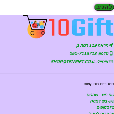
הראה 119 רמת גן
טלפון: 050-7113713
אימייל: SHOP@TENGIFT.CO.IL
קטגוריות מבוקשות
שח מט - שחמט
שש בש דמקה
טלסקופים
אביזרים למנגל