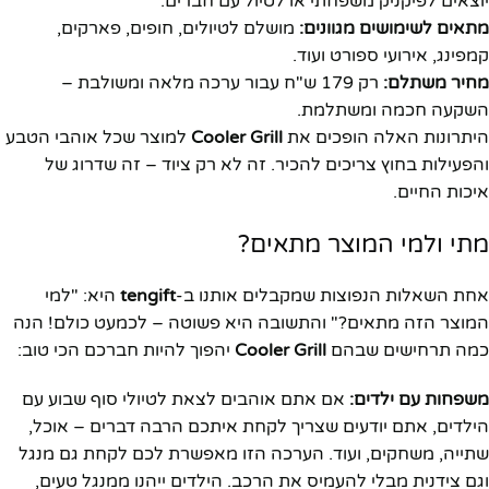
יוצאים לפיקניק משפחתי או לטיול עם חברים.
מתאים לשימושים מגוונים:
מושלם לטיולים, חופים, פארקים,
קמפינג, אירועי ספורט ועוד.
מחיר משתלם:
רק 179 ש"ח עבור ערכה מלאה ומשולבת –
השקעה חכמה ומשתלמת.
היתרונות האלה הופכים את
Cooler Grill
למוצר שכל אוהבי הטבע
והפעילות בחוץ צריכים להכיר. זה לא רק ציוד – זה שדרוג של
איכות החיים.
מתי ולמי המוצר מתאים?
אחת השאלות הנפוצות שמקבלים אותנו ב-
tengift
היא: "למי
המוצר הזה מתאים?" והתשובה היא פשוטה – לכמעט כולם! הנה
כמה תרחישים שבהם
Cooler Grill
יהפוך להיות חברכם הכי טוב:
משפחות עם ילדים:
אם אתם אוהבים לצאת לטיולי סוף שבוע עם
הילדים, אתם יודעים שצריך לקחת איתכם הרבה דברים – אוכל,
שתייה, משחקים, ועוד. הערכה הזו מאפשרת לכם לקחת גם מנגל
וגם צידנית מבלי להעמיס את הרכב. הילדים ייהנו ממנגל טעים,