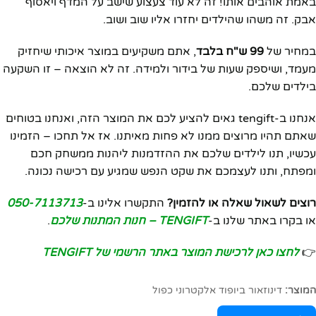
באמת אוהבים אותו! זה לא עוד צעצוע שישב על המדף ויאסוף
אבק. זה משהו שהילדים יחזרו אליו שוב ושוב.
במחיר של
99 ש"ח בלבד
, אתם משקיעים במוצר איכותי שיחזיק
מעמד, ושיספק שעות של בידור ולמידה. זה לא הוצאה – זו השקעה
בילדים שלכם.
אנחנו ב-tengift גאים להציע לכם את המוצר הזה, ואנחנו בטוחים
שאתם תהיו מרוצים ממנו לא פחות מאיתנו. אז אל תחכו – הזמינו
עכשיו, תנו לילדים שלכם את ההזדמנות ליהנות ממשחק חכם
ומפתח, ותנו לעצמכם את שקט הנפש שמגיע עם רכישה נכונה.
רוצים לשאול שאלה או להזמין?
התקשרו אלינו ב-
050-7113713
או בקרו באתר שלנו ב-
TENGIFT – חנות המתנות שלכם
.
👉
לחצו כאן לרכישת המוצר באתר הרשמי של TENGIFT
המוצר:
דינוזאור ביופוד אלקטרוני כפול