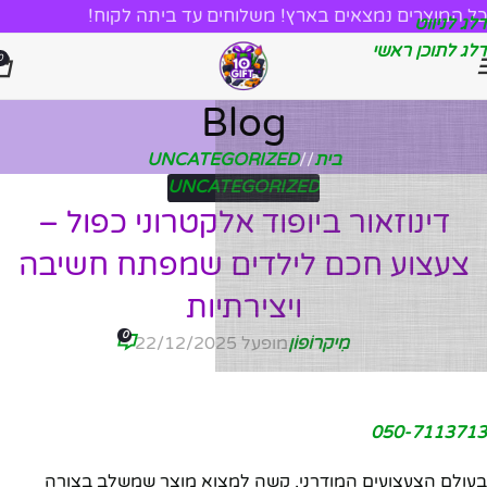
כל המוצרים נמצאים בארץ! משלוחים עד ביתה לקוח!
דלג לניווט
דלג לתוכן ראשי
0
Blog
בית
/
UNCATEGORIZED
UNCATEGORIZED
דינוזאור ביופוד אלקטרוני כפול –
צעצוע חכם לילדים שמפתח חשיבה
ויצירתיות
0
מִיקרוֹפוֹן
מופעל 22/12/2025
050-7113713
בעולם הצעצועים המודרני, קשה למצוא מוצר שמשלב בצורה