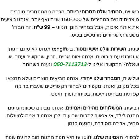
ראשית,
המחיר שלנו תחרותי ביותר
. הרבה מהמתחרים מוכרים
מוצרים דומים במחירים של 150-200 ש"ח ואף יותר. אנחנו מציעים
את אותה איכות, אבל במחיר הוגן והגיוני –
99 ש"ח
. זה הבדל
משמעותי שהורים מרגישים בכיס.
שנית,
השירות שלנו אישי ומסור
. ב-tengift אנחנו לא סתם חנות
אינטרנט עם רובוטים. אנחנו צוות אמיתי, זמין, שמקשיב ועוזר. יש
שאלה? התקשרו אלינו ל-
050-7113713
ונענה בשמחה.
שלישית,
המבחר שלנו ייחודי
. אנחנו מביאים מוצרים שלא תמצאו
בכל מקום, ואנחנו מקפידים לבחור רק פריטים שעברו בדיקה
קפדנית מבחינת איכות, בטיחות וערך חינוכי.
רביעית,
המשלוחים מהירים ואמינים
. אנחנו מבינים שכשמזמינים
מתנה לילד, אי אפשר לחכות שבועות. לכן אנחנו דואגים למשלוח
מהיר, אריזה מסודרת, והגעה בזמן.
לבסוף,
האמינות שלנו
. tengift היא חנות מתנות מובילה עם שנות