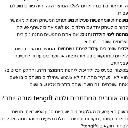
הדינוזאורים (וכמה ילדים לא?), המוצר הזה יהיה פשוט מושלם
עבורו.
משפחות שמחפשות פעילות משותפת:
המשחק הכפול מאפשר
להורים לשחק יחד עם הילדים, או לשני אחים לשתף פעולה.
מתנות לימי הולדת וחגים:
אם אתם מחפשים מתנה מקורית,
איכותית ושווה – זו היא.
ילדים שצריכים עידוד לפתח מיומנויות:
המוצר מתאים במיוחד
לילדים שמתקשים בקואורדינציה או שצריכים עידוד לחשיבה
עצמאית.
בקיצור, כמעט כל ילד יכול ליהנות מהמוצר הזה. והחלק הכי טוב?
הוא לא "נשרף" מהר. זה לא צעצוע שהילדים משחקים בו פעם
אחת ושוכחים. זה משהו שהם חוזרים אליו שוב ושוב.
מה אומרים המתחרים ולמה tengift טובה יותר?
בשוק הצעצועים האלקטרוניים יש היום המון אפשרויות. חנויות
גדולות, קטנות, מקוונות ופיזיות – כולם מציעים משהו דומה. אז למה
לבחור דווקא ב-tengift?