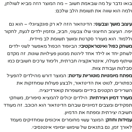
בואו נדבר על מה שבאמת חשוב – מה המוצר הזה מביא לשולחן,
ולמה הוא שווה את תשומת הלב שלכם:
עיצוב מושך וצבעוני:
הדינוזאור הזה לא רק פונקציונלי – הוא גם
יפה. העיצוב החיצוני שלו צבעוני, חביב, ומזמין ילדים לגעת, לחקור
וללמוד. הוא מעורר סקרנות ומושך תשומת לב מיידית.
משחק כפול ואינטראקטיבי:
הביופוד הכפול מאפשר לשני ילדים
לשחק יחד או לילד אחד ליהנות ממגוון פעילויות שונות. זה מקדם
שיתוף פעולה, אינטראקציה חברתית, ולימוד ערכים חשובים כמו
סבלנות ועבודת צוות.
מפתח מיומנויות מוטוריות עדינות:
המוצר דורש מהילדים להפעיל
כפתורים, לנווט את הדינוזאור, ולבצע פעולות שמחזקות את
השרירים הקטנים בידיים ומשפרות קואורדינציה.
מעורר דמיון ויצירתיות:
הילדים יכולים להמציא סיפורים, משחקי
תפקידים ומצבים דמיוניים שבהם הדינוזאור הוא הכוכב. זה מעודד
חשיבה יצירתית ומפתח את הדמיון.
עמידות וחוזק:
המוצר עשוי מחומרים איכוtiים שמחזיקים מעמד
לאורך זמן, גם בתנאים של שימוש יומיומי אינטנסיבי.