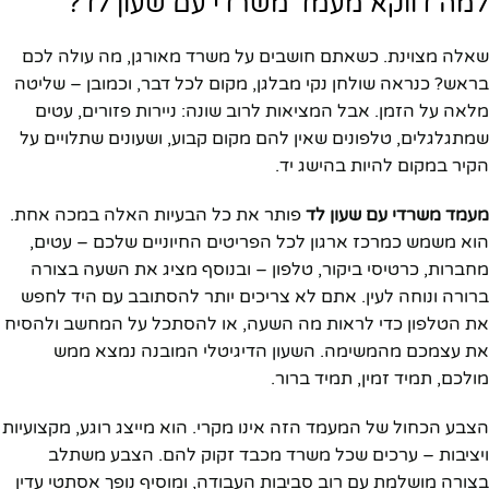
למה דווקא מעמד משרדי עם שעון לד?
שאלה מצוינת. כשאתם חושבים על משרד מאורגן, מה עולה לכם
בראש? כנראה שולחן נקי מבלגן, מקום לכל דבר, וכמובן – שליטה
מלאה על הזמן. אבל המציאות לרוב שונה: ניירות פזורים, עטים
שמתגלגלים, טלפונים שאין להם מקום קבוע, ושעונים שתלויים על
הקיר במקום להיות בהישג יד.
מעמד משרדי עם שעון לד
פותר את כל הבעיות האלה במכה אחת.
הוא משמש כמרכז ארגון לכל הפריטים החיוניים שלכם – עטים,
מחברות, כרטיסי ביקור, טלפון – ובנוסף מציג את השעה בצורה
ברורה ונוחה לעין. אתם לא צריכים יותר להסתובב עם היד לחפש
את הטלפון כדי לראות מה השעה, או להסתכל על המחשב ולהסיח
את עצמכם מהמשימה. השעון הדיגיטלי המובנה נמצא ממש
מולכם, תמיד זמין, תמיד ברור.
הצבע הכחול של המעמד הזה אינו מקרי. הוא מייצג רוגע, מקצועיות
ויציבות – ערכים שכל משרד מכבד זקוק להם. הצבע משתלב
בצורה מושלמת עם רוב סביבות העבודה, ומוסיף נופך אסתטי עדין