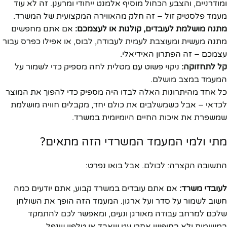
ומודרניים, והצבע הכחול מוסיף אלמנט ייחודי ומרענן. זה לא עוד
מעמד פלסטיק זול – זה חלק מהאווירה המקצועית של המשרד.
מתנה מושלמת לעובדים, קולגות או לעצמכם:
אם אתם מחפשים
מתנה מעשית ומעוצבת לעמית לעבודה, לבוס, או אפילו כפרס עבור
עצמכם – זה הפתרון האידיאלי.
קל לתחזוקה:
ניקוי פשוט עם מטלית לחה מספיק כדי לשמור על
המעמד במצב מושלם.
כל אחד מהיתרונות האלה לבדו היה מספיק כדי להפוך את המוצר
לכדאי – אבל כשמשלבים את כולם יחד, מקבלים חוויה מושלמת
שמשפרת את איכות החיים היומיומית במשרד.
מתי ולמי המעמד המשרדי הזה מתאים?
התשובה הקצרה: לכולם. אבל בואו נפרט:
לעובדי משרד:
אם אתם עובדים במשרד קבוע, אתם יודעים כמה
חשוב לשמור על סדר ועל ארגון. המעמד הזה הופך את השולחן
שלכם למרחב עבודה מאורגן ונעים, ומאפשר לכם להתמקד
במשימות ולא בחיפוש אחרי עט שאבד או טלפון שנפל.