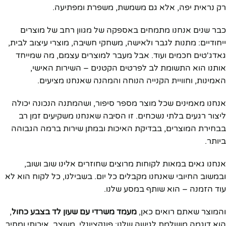
רק נראית יפה, אלא גם משמשת, משפרת ומפתיעה.
כבר שנים אנחנו מתמחים באספקה של מגוון רחב של מוצרים
ייחודיים: מתנות לגבר ולאישה, משחקי חשיבה, מוצרי עיצוב לבית,
גאדג'טים חכמים ועוד. אבל מעבר למוצרים עצמם, מה שמייחד
אותנו הוא התשומת לב לפרטים הקטנים – השירות האישי,
האמינות, וחוויית הקנייה הנוחה והמהנה שאנחנו מציעים.
אנחנו מאמינים שכל מוצר מספר סיפור, ושהמתנה הנכונה יכולה
ליצור רגעים בלתי נשכחים. זו הסיבה שאנחנו משקיעים זמן רב
בבחירת המוצרים, בבדיקת האיכות ובמתן שירות ברמה הגבוהה
ביותר.
אנחנו גאים במאות לקוחות מרוצים שחוזרים אלינו שוב ושוב,
ובמשוב החיובי שאנחנו מקבלים כל יום. בשבילנו, כל לקוח הוא לא
עוד הזמנה – הוא שותף במסע שלנו.
והמוצר שאתם רואים כאן,
מעמד משרדי עם שעון לד בצבע כחול
,
הוא דוגמה מושלמת לגישה שלנו: פונקציונלי, מעוצב, איכותי ומחיר