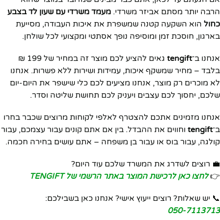
הרבה יותר מסתם אביזר משרדי.
מעמד משרדי עם שעון לד בצבע
כחול
הוא השקעה קטנה שמשפרת את איכות העבודה, מסייעת
בארגון, חוסכת זמן ומוסיפה נופך אסתטי ומקצועי לכל שולחן.
אנחנו ב־
tengift
גאים להציע לכם מוצר זה במחיר של 199 ₪
בלבד – מחיר שמשקף איכות, עמידות ושירות ללא פשרות. אנחנו
לא מוכרים רק מוצר, אנחנו מציעים לכם כלי שישפר את היום-יום
שלכם, יחסוך לכם עצבים ויעניק לכם תחושת שליטה וסדר.
אנחנו מזמינים אתכם להצטרף לאלפי לקוחות מרוצים שכבר בחרו
ב־
tengift
וחווים את ההבדל. בין אם אתם קונים עבור עצמכם, עבור
קולגה, עבור בוס או עבור בן משפחה – אתם עושים בחירה חכמה.
💼 רוצים לשדרג את המשרד שלכם עוד היום?
👉
לחצו כאן לרכישת המוצר באתר הרשמי של TENGIFT
📞 יש שאלות? רוצים ייעוץ אישי? אנחנו כאן בשבילכם:
050-7113713