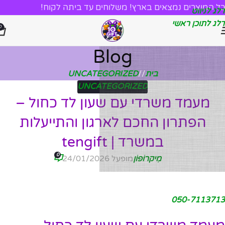
כל המוצרים נמצאים בארץ! משלוחים עד ביתה לקוח!
דלג לניווט
דלג לתוכן ראשי
0
Blog
בית
/
UNCATEGORIZED
UNCATEGORIZED
מעמד משרדי עם שעון לד כחול –
הפתרון החכם לארגון והתייעלות
במשרד | tengift
0
מִיקרוֹפוֹן
מופעל 24/01/2026
050-7113713