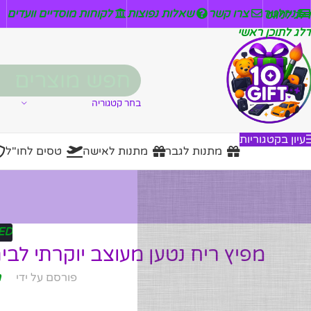
ניזלטר
צרו קשר
שאלות נפוצות
לקוחות מוסדיים וועדים
דלג לניווט
דלג לתוכן ראשי
בחר קטגוריה
עיון בקטגוריות
מתנות לגבר
מתנות לאישה
טסים לחו"ל
ED
מפיץ ריח נטען מעוצב יוקרתי לב
פורסם על ידי
מ