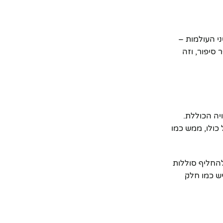
י העולמות –
סיפור, וזה
יה הכוללת.
כולו, ממש כמו
להחליף סוללות
ש כמו חלק