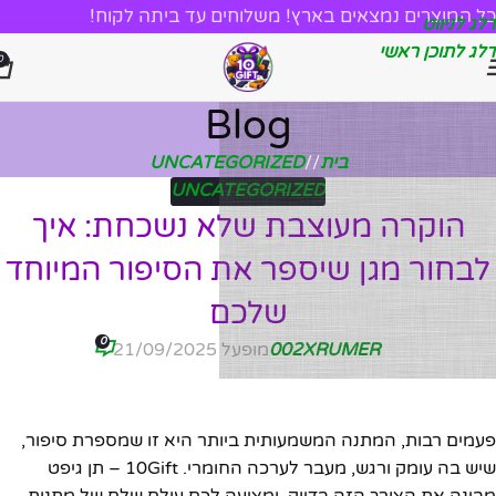
כל המוצרים נמצאים בארץ! משלוחים עד ביתה לקוח!
דלג לניווט
דלג לתוכן ראשי
0
Blog
בית
/
UNCATEGORIZED
UNCATEGORIZED
הוקרה מעוצבת שלא נשכחת: איך
לבחור מגן שיספר את הסיפור המיוחד
שלכם
0
002XRUMER
מופעל 21/09/2025
פעמים רבות, המתנה המשמעותית ביותר היא זו שמספרת סיפור,
שיש בה עומק ורגש, מעבר לערכה החומרי. 10Gift – תן גיפט
מבינה את הצורך הזה בדיוק, ומציעה לכם עולם שלם של מתנות