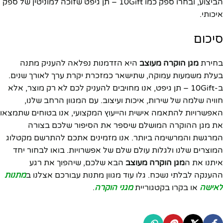
הביצוע, ובחרו ספק כמו 10Gift – תן גיפט שזוכה למוניטין של ספק
איכותי.
סיכום
בחירת
מגן הוקרה מעוצב
היא הזדמנות נפלאה להעניק מתנה
בעלת משמעות עמוקה, שתישאר כמזכרת יקרת ערך לאורך שנים.
ב-10Gift – תן גיפט, אנו מחויבים להעניק לכם לא רק מוצר, אלא
חוויה שלמה של שירות, איכות ועיצוב. עם המגוון הרחב שלנו,
האפשרויות להתאמה אישית והייעוץ המקצועי, אנו בטוחים שתמצאו
את מגן ההוקרה המושלם שיספר את הסיפור שלכם בצורה
המרגשת והמרשימה ביותר. אנו מזמינים אתכם להתרשם מקטלוג
המוצרים שלנו ולגלות עולם שלם של אפשרויות. בואו לבחור יחד
איתנו את ה
מגן הוקרה מעוצב
הבא שלכם, שיהפוך את רגע
ההענקה לבלתי נשכח. גלו עוד מגוון מתנות עבורכם אצלנו ב
מתנות
לאישה
או בקרו בקטגוריית
מגני הוקרה
.