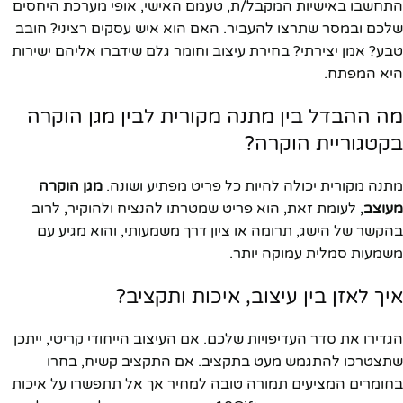
התחשבו באישיות המקבל/ת, טעמם האישי, אופי מערכת היחסים
שלכם ובמסר שתרצו להעביר. האם הוא איש עסקים רציני? חובב
טבע? אמן יצירתי? בחירת עיצוב וחומר גלם שידברו אליהם ישירות
היא המפתח.
מה ההבדל בין מתנה מקורית לבין מגן הוקרה
בקטגוריית הוקרה?
מתנה מקורית יכולה להיות כל פריט מפתיע ושונה.
מגן הוקרה
מעוצב
, לעומת זאת, הוא פריט שמטרתו להנציח ולהוקיר, לרוב
בהקשר של הישג, תרומה או ציון דרך משמעותי, והוא מגיע עם
משמעות סמלית עמוקה יותר.
איך לאזן בין עיצוב, איכות ותקציב?
הגדירו את סדר העדיפויות שלכם. אם העיצוב הייחודי קריטי, ייתכן
שתצטרכו להתגמש מעט בתקציב. אם התקציב קשיח, בחרו
בחומרים המציעים תמורה טובה למחיר אך אל תתפשרו על איכות