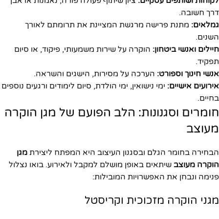
לקוחות ושותפים עסקיים:
ציון שיתוף פעולה פורה, נאמנות או אבן
דרך חשובה.
גמלאים:
מתנת פרישה מרגשת המציינת את תרומתם לאורך
השנים.
חיילים ואנשי ביטחון:
הוקרה על שירות משמעותי, פיקוד, או סיום
תפקיד.
אנשי חינוך וספורט:
הערכה על מסירות, הישגים והשראה.
אירועים אישיים:
ימי נישואין, ימי הולדת, סיום לימודים ורגעים נוספים
בחיים.
חומרים וסגנונות: הלב הפועם של מגן הוקרה
מעוצב
הבחירה בחומר הגלם ובסגנון העיצוב היא המפתח ליצירת
מגן
הוקרה מעוצב
שיתאים באופן מושלם למקבל ולאירוע. בואו נצלול
פנימה ונבחן את האפשרויות המובילות:
מגני הוקרה מזכוכית וקריסטל