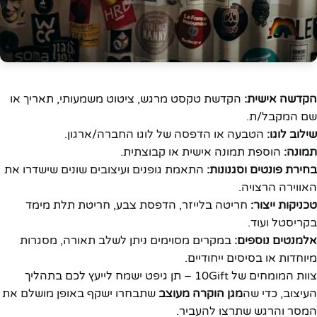
הקדשה אישית:
הקדשת טקסט מרגש, ציטוט משמעותי, תאריך או
שם המקבל/ת.
שילוב לוגו:
הטבעה או הדפסה של לוגו החברה/ארגון.
תמונה:
הוספת תמונה אישית או קבוצתית.
בחירת פונטים וסגנונות:
התאמת גופנים ועיצובים שונים שישדרו את
האווירה הרצויה.
טכניקות ייצור:
חריטה בלייזר, הדפסת צבע, חריטת תלת מימד
בקריסטל ועוד.
אלמנטים נוספים:
במקרים מסוימים ניתן לשלב תאורה, מסגרות
מיוחדות או בסיסים ייחודיים.
צוות המומחים של 10Gift – תן גיפט ישמח לייעץ לכם בתהליך
העיצוב, כדי שה
מגן הוקרה מעוצב
שתבחרו ישקף באופן מושלם את
המסר והרגש שתרצו להעביר.