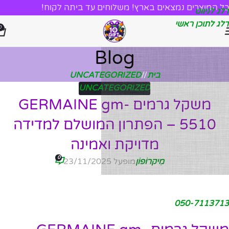
כל המוצרים נמצאים בארץ! משלוחים עד ביתה לקוח!
דלג לניווט
דלג לתוכן ראשי
0
Blog
בית
/
UNCATEGORIZED
UNCATEGORIZED
משקל גרמים GERMAINE gm-
5510 – הפתרון המושלם למדידה
מדויקת ואמינה
0
מִיקרוֹפוֹן
מופעל 23/11/2025
050-7113713