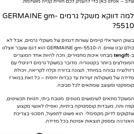
שלב – אנחנו כאן כדי להעניק לכם חוויית קנייה מושלמת.
למה דווקא משקל גרמים GERMAINE gm-
5510?
בשוק הישראלי קיימים עשרות דגמים של משקלי גרמים, אבל לא
כולם נבנו שווים. ה-GERMAINE gm-5510 הוא דגם שעבר אצלנו
ב-
tengift
מבחני איכות מחמירים, וזכה להיות אחד המוצרים
המומלצים ביותר בקטגוריה. מדובר במשקל גרמים דיגיטלי עם
רזולוציה גבוהה במיוחד, תצוגה ברורה וקלה לקריאה, ויכולת
מדידה של משקולות זעירות עד כבדות יחסית – כל זאת במארז
קומפקטי ומעוצב שמתאים לכל סביבה.
המשקל מתאים לשימושים מגוונים: מטבח ביתי, חנויות תכשיטים,
קפה ותה, מעבדות קוסמטיקה ביתיות, ואפילו לאנשי מקצוע
שזקוקים לדיוק מקסימלי. הוא פשוט לתפעול, חסכוני בצריכת
האנרגיה ומספק תוצאות אמינות בכל מדידה.