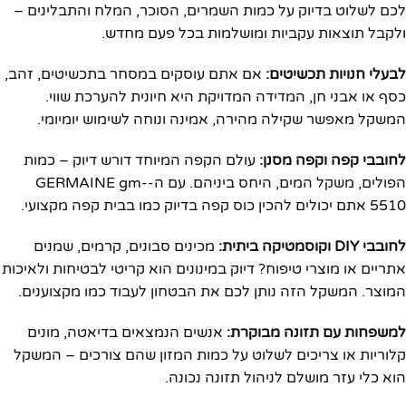
לכם לשלוט בדיוק על כמות השמרים, הסוכר, המלח והתבלינים –
ולקבל תוצאות עקביות ומושלמות בכל פעם מחדש.
לבעלי חנויות תכשיטים:
אם אתם עוסקים במסחר בתכשיטים, זהב,
כסף או אבני חן, המדידה המדויקת היא חיונית להערכת שווי.
המשקל מאפשר שקילה מהירה, אמינה ונוחה לשימוש יומיומי.
לחובבי קפה וקפה מסנן:
עולם הקפה המיוחד דורש דיוק – כמות
הפולים, משקל המים, היחס ביניהם. עם ה-GERMAINE gm-
5510 אתם יכולים להכין כוס קפה בדיוק כמו בבית קפה מקצועי.
לחובבי DIY וקוסמטיקה ביתית:
מכינים סבונים, קרמים, שמנים
אתריים או מוצרי טיפוח? דיוק במינונים הוא קריטי לבטיחות ולאיכות
המוצר. המשקל הזה נותן לכם את הבטחון לעבוד כמו מקצוענים.
למשפחות עם תזונה מבוקרת:
אנשים הנמצאים בדיאטה, מונים
קלוריות או צריכים לשלוט על כמות המזון שהם צורכים – המשקל
הוא כלי עזר מושלם לניהול תזונה נכונה.