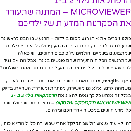
הרפתקאות גילוי 2 ב-1
MICROVIEWER – המתנה שתעורר
את הסקרנות המדעית של ילדיכם
כולנו זוכרים את אותו רגע קסום בילדות – הרגע שבו הבנו לראשונה
שהעולם גדול ומרתק בהרבה ממה שהעין יכולה לראות. יש ילדים
שמתבוננים בשמיים וחולמים על כוכבים רחוקים, ויש כאלה
שמתרגשים מכל חיה זעירה שהם פוגשים בגינה. אבל מה אם נגיד
לכם שאפשר לתת לילדים את שני העולמות במתנה אחת מושלמת?
כאן ב-
tengift
, אנחנו מאמינים שמתנה אמיתית היא כזו שלא רק
משמחת לרגע, אלא גם מעשירה, מפתחת ומעוררת השראה. בדיוק
בגלל זה אנחנו כל כך גאים להציג את
הרפתקאות גילוי 2 ב -1
MICROVIEWER מיקרוסקופ וטלסקופ
– מוצר ייחודי שמשלב שני
כלי מדע חיוניים במכשיר אחד חכם ומדהים.
זהו לא עוד צעצוע זול שמתקלקל אחרי שבוע. זה כלי לימודי איכותי,
מעוצב בקפידה, שמאפשר לילדים לחקור את העולם הקטן והגדול