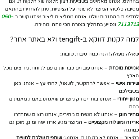
בהחלט. אנחנו מאמינים בשביעות רצון מלאה של הלקוחות. אם
מסיבה כלשהי המוצר לא עונה על הציפיות, ניתן להחזירו בהתאם
למדיניות ההחזרות שלנו. אנחנו ממליצים ליצור איתנו קשר ב-
050-
7113713
ונסייע בתהליך בצורה הכי נוחה ומהירה.
למה לקנות דווקא ב-tengift ולא באתר אחר?
שאלה מעולה! הנה כמה סיבות טובות:
אמינות מוכחת
– אנחנו עובדים כבר שנים עם לקוחות מרוצים מכל
הארץ
שירות אישי
– אפשר להתקשר, לשאול, להתייעץ – אנחנו כאן
בשבילכם
מגוון ייחודי
– אנחנו בוחרים רק מוצרים שאנחנו באמת מאמינים
בהם
מחיר הוגן
– אנחנו לא מנפחים מחירים, אנחנו רוצים שתחזרו
אריזה ומשלוח מקצועיים
– המוצר מגיע ארוז יפה ומוגן, מוכן גם
כמתנה
בקיצור – אנחנו לא רק חנות, אנחנು
שותפים שלכם לחוויית