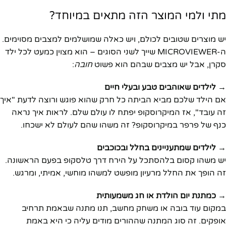
מתי ולמי המוצר הזה מתאים במיוחד?
יש מוצרים שטובים לכולם, ויש כאלה שמושלמים למצבים מסוימים.
ה-MICROVIEWER שייך לשני הסוגים – הוא מצוין כמעט לכל ילד
סקרן, אבל יש מצבים שבהם הוא פשוט
חובה
:
→ לילדים שאוהבים טבע ובעלי חיים
אם הילד שלכם מביא הביתה כל חרק שהוא פוגש ורוצה לדעת "איך
זה עובד", אז המיקרוסקופ יפתח לו עולם שלם. לראות איך נראה
כנף של פרפר במיקרוסקופ? זה משהו שהם לעולם לא ישכחו.
→ לילדים שמתעניינים בחלל ובכוכבים
יש משהו קסום בלהסתכל על הירח דרך טלסקופ בפעם הראשונה.
זה הופך את החלל מרעיון מופשט למשהו מוחשי, אמיתי, ומרגש.
→ כמתנת יום הולדת או חג משמעותית
במקום עוד בובה או משחק מחשב, תנו מתנה שבאמת תרחיב
אופקים. זה סוג המתנה שההורים מודים עליה כי היא באמת