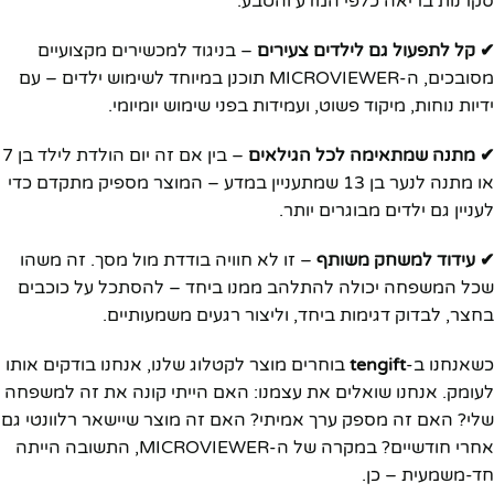
סקרנות בריאה כלפי המדע והטבע.
✔ קל לתפעול גם לילדים צעירים
– בניגוד למכשירים מקצועיים
מסובכים, ה-MICROVIEWER תוכנן במיוחד לשימוש ילדים – עם
ידיות נוחות, מיקוד פשוט, ועמידות בפני שימוש יומיומי.
✔ מתנה שמתאימה לכל הגילאים
– בין אם זה יום הולדת לילד בן 7
או מתנה לנער בן 13 שמתעניין במדע – המוצר מספיק מתקדם כדי
לעניין גם ילדים מבוגרים יותר.
✔ עידוד למשחק משותף
– זו לא חוויה בודדת מול מסך. זה משהו
שכל המשפחה יכולה להתלהב ממנו ביחד – להסתכל על כוכבים
בחצר, לבדוק דגימות ביחד, וליצור רגעים משמעותיים.
כשאנחנו ב-
tengift
בוחרים מוצר לקטלוג שלנו, אנחנו בודקים אותו
לעומק. אנחנו שואלים את עצמנו: האם הייתי קונה את זה למשפחה
שלי? האם זה מספק ערך אמיתי? האם זה מוצר שיישאר רלוונטי גם
אחרי חודשיים? במקרה של ה-MICROVIEWER, התשובה הייתה
חד-משמעית – כן.