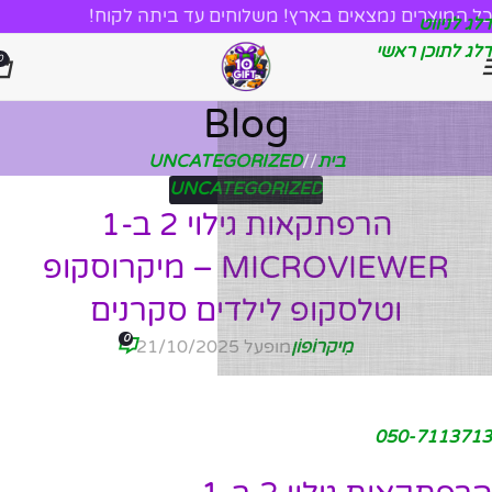
כל המוצרים נמצאים בארץ! משלוחים עד ביתה לקוח!
דלג לניווט
דלג לתוכן ראשי
0
Blog
בית
/
UNCATEGORIZED
UNCATEGORIZED
הרפתקאות גילוי 2 ב-1
MICROVIEWER – מיקרוסקופ
וטלסקופ לילדים סקרנים
0
מִיקרוֹפוֹן
מופעל 21/10/2025
050-7113713