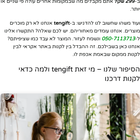
ב-
299 שקל
אתם מקבלים מה שבמקומות אחרים עולה פי שניים או
יותר.
ועוד משהו שחשוב לנו להדגיש: ב-
tengift
אנחנו לא רק מוכרים
מוצרים. אנחנו עומדים מאחוריהם. יש לכם שאלה? התקשרו אלינו
ל-
050-7113713
ונשמח לעזור. המוצר לא עבד כמו שציפיתם?
אנחנו כאן בשבילכם. זה ההבדל בין לקנות באתר אקראי לבין
לקנות ממקום שבאמת אכפת לו.
הסיפור שלנו – מי זאת tengift ולמה כדאי
לקנות דרכנו