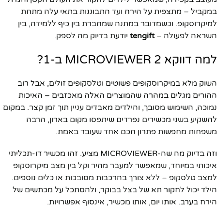
במקביל – מתצפית על הירח ועד התבוננות בתאי עלה מתחת
למיקרוסקופ. וכשמדובר במתנה שמחברת בין כיף ללמידה, בין
השראה לפעולה –
tengift
יודעת בדיוק מה לספק.
למה דווקא MICROVIEWER 2 ב-1?
השוק מלא במיקרוסקופים פשוטים וטלסקופים זולים, אבל רוב
ההורים מגלים במהרה שהמוצרים האלה מאכזבים – האיכות
נמוכה, השימוש מסובך, והילדים מאבדים עניין תוך זמן קצר. במקום
להשקיע בשני מכשירים נפרדים שיתפסו מקום בארון, הרבה
משפחות מחפשות פתרון חכם אחד שעובד באמת.
וזה בדיוק מה שה-MICROVIEWER מציע. זהו מכשיר דו-תכליתי
איכותי במיוחד, שמאפשר למעבר מהיר וקל בין מצב מיקרוסקופ
למצב טלסקופ – ללא צורך בהרכבות מסובכות או כלים נוספים.
הילד יכול לחקור תא של בצל בבוקר, ולהסתכל על מכתשים של
הירח בערב. אותו יום, אותו מכשיר, אינסוף אפשרויות.