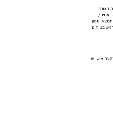
נו ב־10Gift – תן גיפט מבינים את הצורך
 אמיתי,
תמצאו מגוון
גיש בטוחים
רתעה אישי או