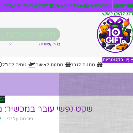
ניזלטר
צרו קשר
שאלות נפוצות
לקוחות מוסדיים וועדים
דלג לניווט
דלג לתוכן ראשי
בחר קטגוריה
עיון בקטגוריות
מתנות לגבר
מתנות לאישה
טסים לחו"ל
ED
שקט נפשי עובר במכשיר: מ
פורסם על ידי
מ