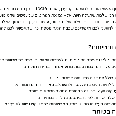
בעולם המודרני, שבו שינויים מתרחשים בקצב מהיר ותחושת הביטחון האישי הופכת למשאב יקר ערך, א
 המושלמת שתעלה חיוך, אלא גם את הפריטים שמעניקים שקט נפשי
דיוק מתנה כזו – שילוב של חדשנות, עיצוב ובעיקר, ביטחון. אצלנו 
ו להעניק לכם וליקיריכם שכבת הגנה נוספת, כזו שתאפשר לכם להר
 של מתנות, אלא גם פתרונות אמיתיים לצרכים יומיומיים. בבחירת מכשיר ה
 עליו. הנה כמה סיבות מדוע אנחנו הבחירה הנכונה:
 כולל פתרונות חדשניים לביטחון אישי.
 להיות מעוצב ואלגנטי, ולהשתלב באורח החיים המודרני.
יקים ייעוץ והכוונה בבחירת המוצר המתאים ביותר.
לנו ישירות לפתח ביתכם, בקלות ובמהירות.
וצרים בעלי תו תקן איכותי, המבטיחים לכם שקט נפשי לאורך זמן.
ה בטוחה