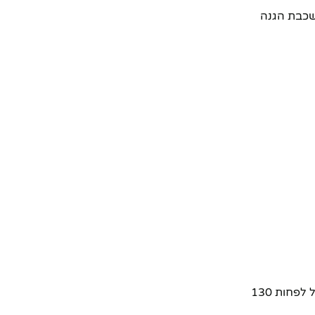
שכבת הגנה
המרכיב החשוב ביותר. הצליל צריך להיות חזק וצורמני מספיק כדי להבהיל תוקף ולמשוך תשומת לב. חפשו מכשירים עם עוצמת צליל של לפחות 130