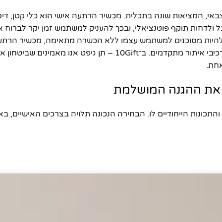
באי, המציאות שונה בתכלית. מכשיר הרתעה אישי הוא כלי קטן, די
 ולדחות תוקף פוטנציאלי, ובכך להעניק למשתמש זמן יקר לברוח א
ים להיות מסוכנים למשתמש עצמו ללא הכשרה מתאימה, מכשיר הרתע
על בסיס צליל חזק, אור מהבהב או שילוב שלהם, ולעתים אף כולל רכיבי איתור מתקדמים. ב־10Gift – תן גיפ
אחת.
א את ההגנה המושלמת
והתכונות הייחודיים לו. הבחירה הנכונה תלויה בצרכים האישיים, בא