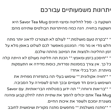
יתרונות משמעותיים עבורכם
השקעה ב- ספל לחליטה ומיצוי תיונים Savor Tea Mug היא
השקעה בחוויה. הנה כמה מהיתרונות הבולטים שתיהנו מהם:
* **בקרת טעם מושלמת:** לעולם לא תצטרכו לדאוג יותר מתה
חלש מדי או מר מדי. המנגנון מאפשר לכם לשלוט באופן מלא על
זמן החליטה ולמצות את המיטב מהתה שלכם.
* **חיסכון בזמן ומאמץ:** הכנת תה חליטה מעולם לא הייתה קלה
כל כך. אין צורך במסננות נפרדות, כוסות מדידה או התעסקות
מיותרת. הכל בכלי אחד!
* **חוויה אקולוגית:** שימוש בעלי תה בתפזורת מפחית את
השימוש ביונים חד פעמיים ובכך תורם לשמירה על הסביבה.
* **בריאות ורווחה:** תה ידוע בסגולותיו הבריאותיות. עם Savor
Tea Mug אתם יכולים להפוך את שתיית התה לחלק קבוע ומהנה
משגרת יומכם ולשפר את איכות החיים.
* **מתנה מושלמת:** מחפשים מתנה מקורית ושימושית לחובב