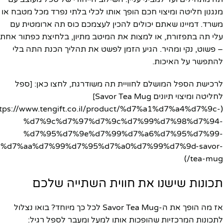
מנגנון חליטה ומיצוי חכם הופך אותו לכלי בלתי נפרד מכל מטבח או
משרד. דמיינו שאתם יכולים להכין לעצמכם כוס תה ארומטית עם
עלי תה בתפזורת, או למצות את המיטב מתיון, בלחיצת כפתור אחת
– פשוט, נקי ומהיר. הגיע הזמן לפשט את תהליך הכנת התה בלי
להתפשר על האיכות.
לרכישת הספל המושלם לחוויית תה משודרגת, לחצו כאן: [ספל
לחליטה ומיצוי תיונים Savor Tea Mug]
ttps://www.tengift.co.il/product/%d7%a1%d7%a4%d7%9c-
%d7%9c%d7%97%d7%9c%d7%99%d7%98%d7%94-
%d7%95%d7%9e%d7%99%d7%a6%d7%95%d7%99-
%d7%aa%d7%99%d7%95%d7%a0%d7%99%d7%9d-savor-
tea-mug/)
תכונות שישנו את חווית השתייה שלכם
אז מה הופך את ה-Savor Tea Mug לכל כך מיוחד? בואו נצלול
לתכונות המרכזיות שהופכות אותו למעל ומעבר לספל רגיל: