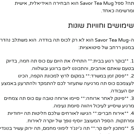
תה? ספל Savor Tea Mug הוא הבחירה האידיאלית, אישית
ומרשימה כאחד.
שימושים וחוויות שונות
ה-Savor Tea Mug הוא לא רק לכוס תה בודדה. הוא משתלב נהדר
במגוון ררחב של סיטואציות:
1. **בוקר רגוע בבית:** התחילו את היום עם כוס תה חמה, בדיוק
בטעם שאתם אוהבים, והתכוננו ליום ברוגע ובשלווה.
2. **פסק זמן במשרד:** במקום לרוץ למכונת הקפה, הכינו
לעצמכם כוס תה מרגיעה שתעזור לכם להתמקד ולהתרענן באמצע
יום העבודה.
3. **פינוק לאחר ארוחה:** סיימו ארוחה טובה עם כוס תה צמחים
מרגיע שיסייע לעיכול ויהווה סיומת נעימה.
4. **אירוח חברים:** הגישו לאורחים שלכם חליטות תה ייחודיות
ומרתקות. הספל המעוצב יוסיף נופך של יוקרה לאירוח.
5. **מתכון ליום קר:** תה ג'ינג'ר לימוני מחמם, תה ירוק עשיר בנוגדי