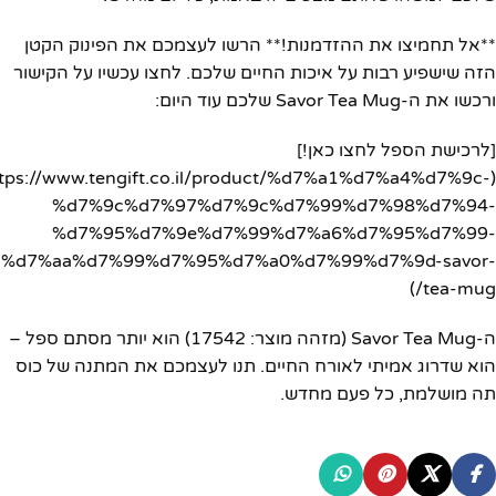
**אל תחמיצו את ההזדמנות!** הרשו לעצמכם את הפינוק הקטן
הזה שישפיע רבות על איכות החיים שלכם. לחצו עכשיו על הקישור
ורכשו את ה-Savor Tea Mug שלכם עוד היום:
[לרכישת הספל לחצו כאן!]
ttps://www.tengift.co.il/product/%d7%a1%d7%a4%d7%9c-
%d7%9c%d7%97%d7%9c%d7%99%d7%98%d7%94-
%d7%95%d7%9e%d7%99%d7%a6%d7%95%d7%99-
%d7%aa%d7%99%d7%95%d7%a0%d7%99%d7%9d-savor-
tea-mug/)
ה-Savor Tea Mug (מזהה מוצר: 17542) הוא יותר מסתם ספל –
הוא שדרוג אמיתי לאורח החיים. תנו לעצמכם את המתנה של כוס
תה מושלמת, כל פעם מחדש.