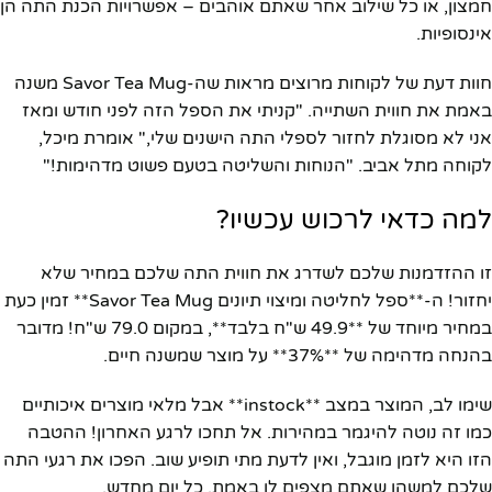
חמצון, או כל שילוב אחר שאתם אוהבים – אפשרויות הכנת התה הן
אינסופיות.
חוות דעת של לקוחות מרוצים מראות שה-Savor Tea Mug משנה
באמת את חווית השתייה. "קניתי את הספל הזה לפני חודש ומאז
אני לא מסוגלת לחזור לספלי התה הישנים שלי," אומרת מיכל,
לקוחה מתל אביב. "הנוחות והשליטה בטעם פשוט מדהימות!"
למה כדאי לרכוש עכשיו?
זו ההזדמנות שלכם לשדרג את חווית התה שלכם במחיר שלא
יחזור! ה-**ספל לחליטה ומיצוי תיונים Savor Tea Mug** זמין כעת
במחיר מיוחד של **49.9 ש"ח בלבד**, במקום 79.0 ש"ח! מדובר
בהנחה מדהימה של **37%** על מוצר שמשנה חיים.
שימו לב, המוצר במצב **instock** אבל מלאי מוצרים איכותיים
כמו זה נוטה להיגמר במהירות. אל תחכו לרגע האחרון! ההטבה
הזו היא לזמן מוגבל, ואין לדעת מתי תופיע שוב. הפכו את רגעי התה
שלכם למשהו שאתם מצפים לו באמת, כל יום מחדש.