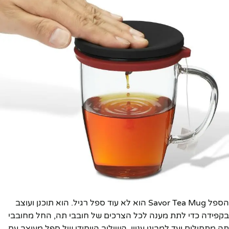
הספל Savor Tea Mug הוא לא עוד ספל רגיל. הוא תוכנן ועוצב
בקפידה כדי לתת מענה לכל הצרכים של חובבי תה, החל מחובבי
תה מתחילים ועד למביני עניין. השילוב הייחודי של ספל מעוצב עם