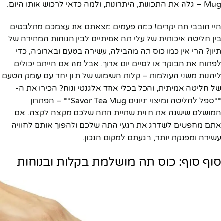
Mug – גלה את התכונות, היתרונות, ולמה כדאי לרכוש אותו היום.
היי חובבי תה יקרים! כמה פעמים מצאתם את עצמכם מתלבטים
בין חליטה איכותית של עלי תה אמיתיים לבין הנוחות המהירה של
תיון? הרי אין כמו כוס תה מהבילה, עשירה בטעם ובארומה, כדי
לפתוח את הבוקר או לסיים יום ארוך. אבל מה אם הייתם יכולים
ליהנות משני העולמות – קלות השימוש של תיון יחד עם עומק הטעם
של חליטה אמיתית, והכל בכלי אחד אלגנטי ונוח? הכירו את ה-
**ספל לחליטה ומיצוי תיונים Savor Tea Mug** – הפתרון
המושלם שישנה את חווית שתיית התה שלכם מקצה לקצה. אם
אתם מחפשים לשדרג את רגעי התה שלכם ולהפוך אותם לחוויה
עשירה ומפנקת יותר, הגעתם למקום הנכון.
סוף סוף: כוס תה מושלמת בקלות ובנוחות