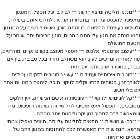
* **מנגנון חליטה ומיצוי חדשני:** לב ליבו של הספל. המנגנון
מאפשר להכניס עלי תה בתפזורת או תיון, לחלוט אותם ביעילות
ולשלוט בעוצמת החליטה. כשהתה מוכן, פשוט לוחצים על המנגנון
והוא מנתק את מגע עלי התה מהמים, מונע מרירות יתר ושומר על
הטעם המושלם.
* **עיצוב ארגונומי ואלגנטי:** הספל מעוצב בקווים נקיים ומודרניים,
נוח לאחיזה ומרשים לעין. הוא משתלב נהדר בכל סביבה, בין אם
בבית, במשרד או כמתנה יוקרתית.
* **חומרים איכותיים ועמידים:** עשוי מחומרים חזקים ועמידים
לאורך זמן, בטוחים למזון וקלים לניקוי. תוכלו ליהנות ממנו יום אחר
יום בלי חשש.
* **קל לשימוש ולניקוי:** הפשטות היא שם המשחק. אין חלקים
מסובכים, התפעול אינטואיטיבי לחלוטין והניקוי מהיר ופשוט, מה
שמאפשר לכם לחסוך זמן יקר וליהנות יותר מהתה.
* **רב-שימושיות:** מתאים לחליטת עלי תה, תיונים ואפילו צמחי
מרפא. הגמישות הזו מאפשרת לכם להתנסות במגוון רחב של
טעמים וארומות.