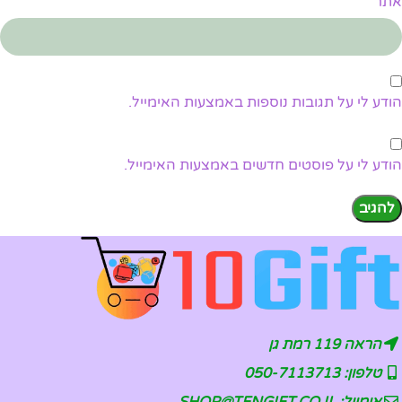
אתר
הודע לי על תגובות נוספות באמצעות האימייל.
הודע לי על פוסטים חדשים באמצעות האימייל.
הראה 119 רמת גן
טלפון: 050-7113713
אימייל: SHOP@TENGIFT.CO.IL