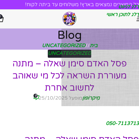
כל המוצרים נמצאים בארץ! משלוחים עד ביתה לקוח!
דלג לניווט
דלג לתוכן ראשי
0
Blog
בית
/
UNCATEGORIZED
UNCATEGORIZED
פסל האדם סימן שאלה – מתנה
מעוררת השראה לכל מי שאוהב
לחשוב אחרת
0
מִיקרוֹפוֹן
מופעל 25/10/2025
050-7113713