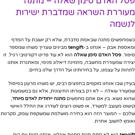
פסל האדם סימן שאלה – מתנה
מעוררת השראה שמדברת ישירות
לנשמה
כשמחפשים מתנה שבאמת מדברת, שלא רק יושבת על המדף
ומאספת אבק – אנחנו ב-
tengift
מבינים שצריך משהו שמספר
סיפור.
פסל האדם סימן שאלה
הוא לא עוד פריט דקורטיבי רגיל. זו
יצירה שמעוררת מחשבה, מזמינה דיאלוג פנימי, ומאתגרת אותנו
לתהות על עצמנו, על בחירותינו ועל הדרך שלנו בחיים.
בעידן שבו אנחנו מוקפים בחפצים רבים, יש משהו מרענן בפיסול
שמעורר שאלה – לא רק בצורתו החיצונית, אלא גם במשמעות
שהוא נושא. בין אם אתם מחפשים
מתנה ייחודית לאדם מיוחד
,
קישוט מעוצב למשרד, או פשוט רוצים לשדרג את החלל האישי
שלכם – המוצר הזה הוא בחירה מושלמת שמשקפת עומק, סקרנות
ואומץ לחשוב אחרת.
tengift
היא לא סתם חנות מתנות אונליין. אנחנו חנות עם רוח