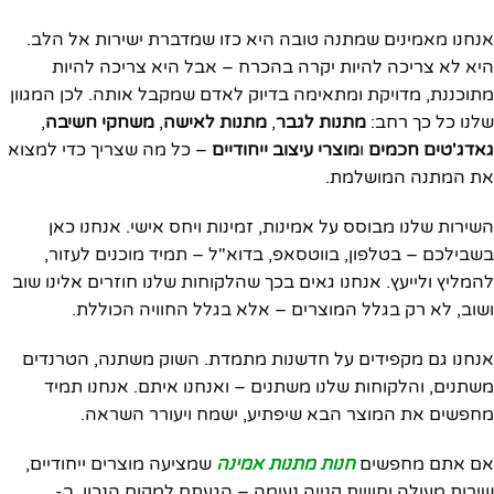
אנחנו מאמינים שמתנה טובה היא כזו שמדברת ישירות אל הלב.
היא לא צריכה להיות יקרה בהכרח – אבל היא צריכה להיות
מתוכננת, מדויקת ומתאימה בדיוק לאדם שמקבל אותה. לכן המגוון
שלנו כל כך רחב:
מתנות לגבר
,
מתנות לאישה
,
משחקי חשיבה
,
גאדג'טים חכמים
ו
מוצרי עיצוב ייחודיים
– כל מה שצריך כדי למצוא
את המתנה המושלמת.
השירות שלנו מבוסס על אמינות, זמינות ויחס אישי. אנחנו כאן
בשבילכם – בטלפון, בווטסאפ, בדוא"ל – תמיד מוכנים לעזור,
להמליץ ולייעץ. אנחנו גאים בכך שהלקוחות שלנו חוזרים אלינו שוב
ושוב, לא רק בגלל המוצרים – אלא בגלל החוויה הכוללת.
אנחנו גם מקפידים על חדשנות מתמדת. השוק משתנה, הטרנדים
משתנים, והלקוחות שלנו משתנים – ואנחנו איתם. אנחנו תמיד
מחפשים את המוצר הבא שיפתיע, ישמח ויעורר השראה.
אם אתם מחפשים
חנות מתנות אמינה
שמציעה מוצרים ייחודיים,
שירות מעולה וחוויית קנייה נעימה – הגעתם למקום הנכון. ב-