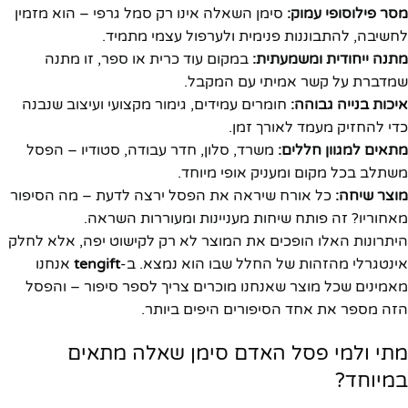
מסר פילוסופי עמוק:
סימן השאלה אינו רק סמל גרפי – הוא מזמין
לחשיבה, להתבוננות פנימית ולערפול עצמי מתמיד.
מתנה ייחודית ומשמעתית:
במקום עוד כרית או ספר, זו מתנה
שמדברת על קשר אמיתי עם המקבל.
איכות בנייה גבוהה:
חומרים עמידים, גימור מקצועי ועיצוב שנבנה
כדי להחזיק מעמד לאורך זמן.
מתאים למגוון חללים:
משרד, סלון, חדר עבודה, סטודיו – הפסל
משתלב בכל מקום ומעניק אופי מיוחד.
מוצר שיחה:
כל אורח שיראה את הפסל ירצה לדעת – מה הסיפור
מאחוריו? זה פותח שיחות מעניינות ומעוררות השראה.
היתרונות האלו הופכים את המוצר לא רק לקישוט יפה, אלא לחלק
אינטגרלי מהזהות של החלל שבו הוא נמצא. ב-
tengift
אנחנו
מאמינים שכל מוצר שאנחנו מוכרים צריך לספר סיפור – והפסל
הזה מספר את אחד הסיפורים היפים ביותר.
מתי ולמי פסל האדם סימן שאלה מתאים
במיוחד?