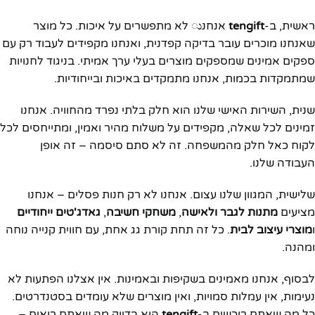
ראשית, ב-
tengift
אנחנು לא מתפשרים על איכות. כל מוצר
שאנחנו מוכרים עובר בדיקה קפדנית, ואנחנו מקפידים לעבוד רק עם
ספקים אמינים שמספקים מוצרים בעלי ערך אמיתי. בניגוד לחנויות
שמתמקדות בכמות, אנחנו מתמקדים באיכות ובייחודיות.
שנית, השירות האישי שלנו הוא חלק בלתי נפרד מהחוויה. אנחנו
זמינים לכל שאלה, מקפידים על משלוח מהיר ואמין, ומתייחסים לכל
לקוח כאל חלק מהמשפחה. זה לא סתם סיסמה – זה אופן
העבודה שלנו.
שלישית, המגוון שלנו עצום. אנחנו לא רק חנות פסלים – אנחנו
מציעים
מתנות לגבר ולאישה
,
משחקי חשיבה
,
גאדג'טים ייחודיים
ו
מוצרי עיצוב לבית
. כל זה תחת קורת גג אחת, עם חווית קנייה נוחה
ומהנה.
לבסוף, אנחנו מאמינים בשקיפות ובאמינות. אין אצלנו הפתעות לא
נעימות, אין עמלות סמויות, ואין מוצרים שלא עומדים בסטנדרטים.
כל מה שאתם רוכשים ב-
tengift
הוא בדיוק מה שאתם רואים –