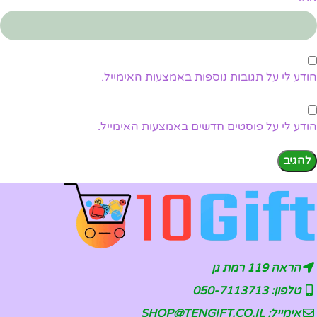
הודע לי על תגובות נוספות באמצעות האימייל.
הודע לי על פוסטים חדשים באמצעות האימייל.
הראה 119 רמת גן
טלפון: 050-7113713
אימייל: SHOP@TENGIFT.CO.IL