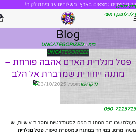
כל המוצרים נמצאים בארץ! משלוחים עד ביתה לקוח!
דלג לניווט
דלג לתוכן ראשי
0
Blog
בית
/
UNCATEGORIZED
UNCATEGORIZED
פסל מגלרית האדם אהבה פורחת –
מתנה ייחודית שמדברת אל הלב
0
מִיקרוֹפוֹן
מופעל 23/10/2025
050-7113713
בעולם שבו רוב המתנות הפכו לסטנדרטיות וחסרות אישיות, יש
משהו מרגש במיוחד במתנה שמספרת סיפור.
פסל מגלרית