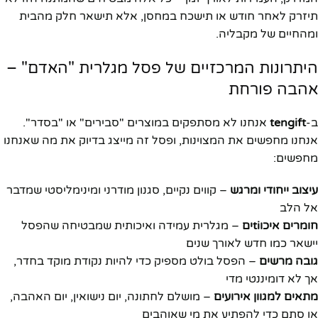
תיזרק לאחר חודש או תישכח במחסן, אלא תישאר חלק מהבית
ומהחיים של מקבליה.
היתרונות המרכזיים של פסל מגלרית "האדם" –
אהבה פורחת
ב-
tengift
אנחנו לא מסתפקים במוצרים "סבירים" או "בסדר".
אנחנו מחפשים את המצוינות, ופסל זה מייצג בדיוק את מה שאנחנו
מחפשים:
עיצוב ייחודי ומרגש
– קווים נקיים, סגנון מודרני ומינימליסטי שמדבר
אל הלב
חומרים איכוtiים
– מגלרית עמידה ואיכותית שמבטיחה שהפסל
יישאר כמו חדש לאורך שנים
גובה מרשים
– הפסל בולט מספיק כדי להיות נקודת מוקד בחדר,
אך לא דומיננטי מדי
מתאים למגוון אירועים
– מושלם לחתונה, יום נישואין, יום האהבה,
או סתם כדי להפתיע את מי שאוהבים