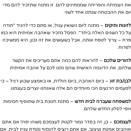
את הצמיחה והפריחה שממתינים להם. זו מתנה שתזכיר להם מדי
יום את ההבטחה שנתנו אחד לשני.
לזוגות ותיקים
– מתנה ליום נישואין עגול, או סתם כדי להגיד "תודה
על כל השנים האלה ביחד". הפסל מזכיר שאהבה אמיתית היא כמו
פרח – צריך לטפח אותה, אבל כשעושים את זה נכון, היא ממשיכה
לפרוח.
להורים שלכם
– להראות להם כמה אתם מעריכים את הקשר
שלהם, את הדוגמה האישית שהם נתנו לכם על אהבה אמיתית.
לבן/בת זוג
– ביום האהבה, ביום הולדת, או באמצע שבוע רגיל – כי
לפעמים הרגעים הכי מיוחדים הם אלה שאנחנו יוצרים בעצמנו.
למשפחה שעברה לבית חדש
– מתנת חנוכת בית שתוסיף חמימות
ויופי לסלון החדש שלהם.
לעצמכם
– כן, זה בסדר גמור לקנות לעצמכם משהו יפה! אם אתם
אוהבים אמנות ועיצוב, אם אתם רוצים להוסיף נקודת עניין לבית, אם