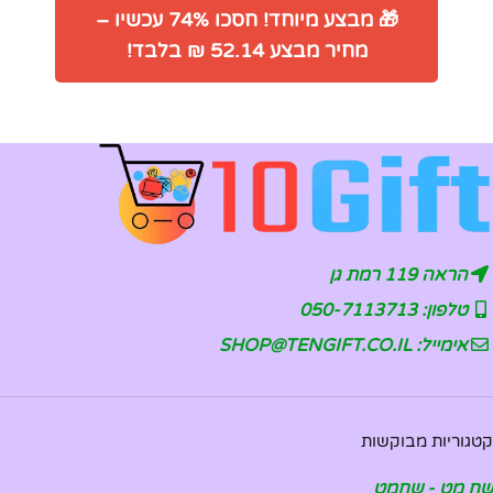
🎁 מבצע מיוחד! חסכו 74% עכשיו –
מחיר מבצע 52.14 ₪ בלבד!
הראה 119 רמת גן
טלפון: 050-7113713
אימייל: SHOP@TENGIFT.CO.IL
קטגוריות מבוקשות
שח מט - שחמט