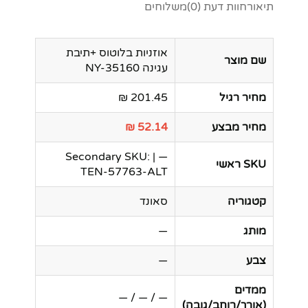
תיאור
חוות דעת (0)
משלוחים
אוזניות בלוטוס +תיבת
שם מוצר
עגינה NY-35160
מחיר רגיל
201.45 ₪
מחיר מבצע
52.14 ₪
— | Secondary SKU:
SKU ראשי
TEN-57763-ALT
קטגוריה
סאונד
מותג
—
צבע
—
ממדים
— / — / —
(אורך/רוחב/גובה)