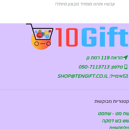
עכשיו ותהנו ממחיר מבצע מיוחד!
הראה 119 רמת גן
טלפון: 050-7113713
אימייל: SHOP@TENGIFT.CO.IL
קטגוריות מבוקשות
שח מט - שחמט
שש בש דמקה
טלסקופים