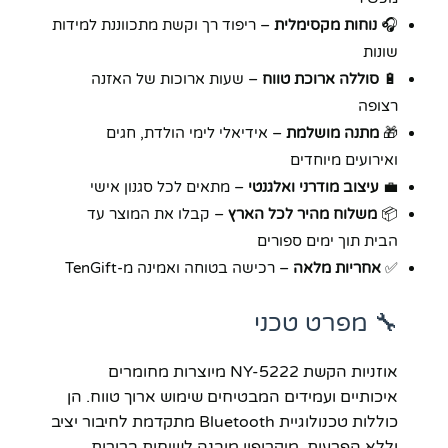
🎧
נוחות מקסימלית
– ריפוד רך וקשת מתכווננת למידות
שונות
🔋
סוללה ארוכת טווח
– שעות ארוכות של האזנה
רצופה
🎁
מתנה מושלמת
– אידיאלי לימי הולדת, חגים
ואירועים מיוחדים
💼
עיצוב מודרני ואלגנטי
– מתאים לכל סגנון אישי
📦
משלוח מהיר לכל הארץ
– קבלו את המוצר עד
הבית תוך ימים ספורים
✅
אחריות מלאה
– רכישה בטוחה ואמינה מ-TenGift
🔧 מפרט טכני
אוזניות הקשת NY-5222 מיוצרות מחומרים
איכותיים ועמידים המבטיחים שימוש ארוך טווח. הן
כוללות טכנולוגיית Bluetooth מתקדמת לחיבור יציב
וללא הפרעות, מיקרופון מובנה לשיחות ברורות,