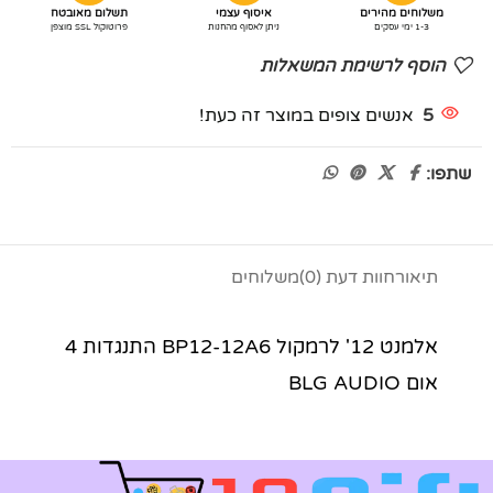
משלוחים מהירים
איסוף עצמי
תשלום מאובטח
1-3 ימי עסקים
ניתן לאסוף מהחנות
פרוטוקול SSL מוצפן
הוסף לרשימת המשאלות
5
אנשים צופים במוצר זה כעת!
שתפו:
תיאור
חוות דעת (0)
משלוחים
אלמנט 12' לרמקול BP12-12A6 התנגדות 4
אום BLG AUDIO