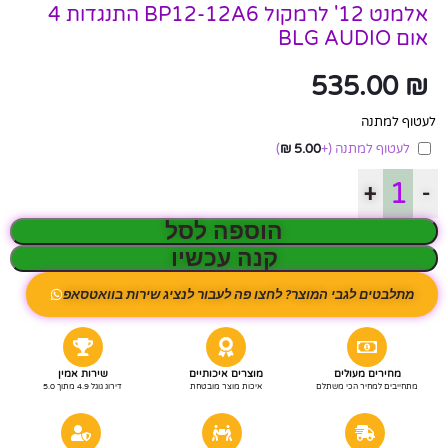
אלמנט 12' לרמקול BP12-12A6 התנגדות 4
אום BLG AUDIO
535.00
₪
לעטוף למתנה
לעטוף למתנה
(+
5.00
₪
)
+
-
הוספה לסל
קנה עכשיו
מתלבטים לגבי המוצר? לחצו פה לעבור לנציג שירות בוואטסאפ
מחירים מעולים
מוצרים איכותיים
שירות אמין
מתחייבים למחיר הכי משתלם
איכות מוצר מובטחת
דירוג גוגל 4.9 מתוך 5.0