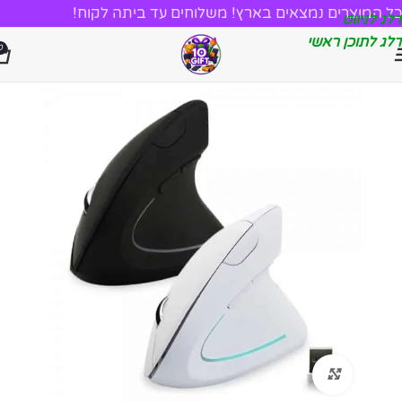
כל המוצרים נמצאים בארץ! משלוחים עד ביתה לקוח!
דלג לניווט
דלג לתוכן ראשי
0
לחץ להגדלה