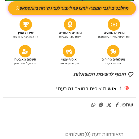
מתלבטים לגבי המוצר? לחצו פה לעבור לנציג שירות בוואטסאפ
מחירים מעולים
מוצרים איכותיים
שירות אמין
מתחייבים למחיר הכי משתלם
איכות מוצר מובטחת
דירוג גוגל 4.9 מתוך 5.0
משלוחים מהירים
איסוף עצמי
תשלום מאובטח
1-3 ימי עסקים
ניתן לאסוף מהחנות
פרוטוקול SSL מוצפן
הוסף לרשימת המשאלות
1
אנשים צופים במוצר זה כעת!
שתפו:
תיאור
חוות דעת (0)
משלוחים