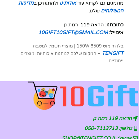
מוזמנים גם לקרוא עוד
אודותינו
ולהתעדכן ב
מדיניות
המשלוחים
שלנו.
כתובתנו:
הראה 119, רמת גן
אימייל:
10GIFT10GIFT@GMAIL.COM
בלנדר מוט 8509 150W | מוצרי חשמל למטבח |
TENGIFT
– המקום שלכם למתנות איכותיות ומוצרים
ייחודיים
הראה 119 רמת גן
טלפון: 050-7113713
אימייל: SHOP@TENGIFT.CO.IL