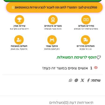
מתלבטים לגבי המוצר? לחצו פה לעבור לנציג שירות בוואטסאפ
מחירים מעולים
מוצרים איכותיים
שירות אמין
מתחייבים למחיר הכי משתלם
איכות מוצר מובטחת
דירוג גוגל 4.9 מתוך 5.0
משלוחים מהירים
איסוף עצמי
תשלום מאובטח
1-3 ימי עסקים
ניתן לאסוף מהחנות
פרוטוקול SSL מוצפן
הוסף לרשימת המשאלות
1
אנשים צופים במוצר זה כעת!
שתפו:
תיאור
חוות דעת (0)
משלוחים