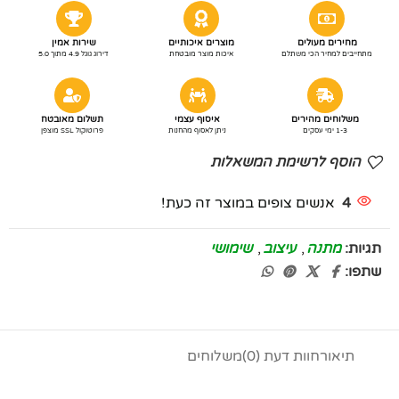
מחירים מעולים
מוצרים איכותיים
שירות אמין
מתחייבים למחיר הכי משתלם
איכות מוצר מובטחת
דירוג גוגל 4.9 מתוך 5.0
משלוחים מהירים
איסוף עצמי
תשלום מאובטח
1-3 ימי עסקים
ניתן לאסוף מהחנות
פרוטוקול SSL מוצפן
הוסף לרשימת המשאלות
4
אנשים צופים במוצר זה כעת!
תגיות:
מתנה
,
עיצוב
,
שימושי
שתפו:
תיאור
חוות דעת (0)
משלוחים