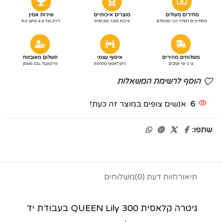
מחירים מעולים
מוצרים איכותיים
שירות אמין
מתחייבים למחיר הכי משתלם
איכות מוצר מובטחת
דירוג גוגל 4.9 מתוך 5.0
משלוחים מהירים
איסוף עצמי
תשלום מאובטח
1-3 ימי עסקים
ניתן לאסוף מהחנות
פרוטוקול SSL מוצפן
הוסף לרשימת המשאלות
6
אנשים צופים במוצר זה כעת!
שתפו:
תיאור
חוות דעת (0)
משלוחים
גיטרה קלאסית QUEEN Lily 300 בעבודת יד