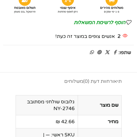
משלוחים מהירים
איסוף עצמי
תשלום מאובטח
1-3 ימי עסקים
ניתן לאסוף מהחנות
פרוטוקול SSL מוצפן
הוסף לרשימת המשאלות
2
אנשים צופים במוצר זה כעת!
שתפו:
תיאור
חוות דעת (0)
משלוחים
גלובוס שולחני מסתובב
שם מוצר
NY-2746
מחיר
42.66 ₪
SKU ראשי: — |