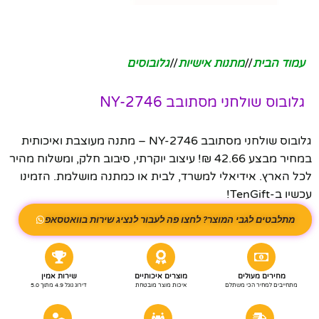
עמוד הבית
/
מתנות אישיות
/
גלובוסים
גלובוס שולחני מסתובב NY-2746
גלובוס שולחני מסתובב NY-2746 – מתנה מעוצבת ואיכותית
במחיר מבצע 42.66 ₪! עיצוב יוקרתי, סיבוב חלק, ומשלוח מהיר
לכל הארץ. אידיאלי למשרד, לבית או כמתנה מושלמת. הזמינו
עכשיו ב-TenGift!
מתלבטים לגבי המוצר? לחצו פה לעבור לנציג שירות בוואטסאפ
מחירים מעולים
מוצרים איכותיים
שירות אמין
מתחייבים למחיר הכי משתלם
איכות מוצר מובטחת
דירוג גוגל 4.9 מתוך 5.0