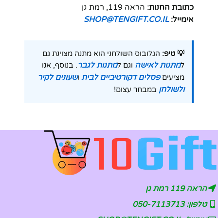
כתובת החנות:
הראה 119, רמת גן
אימייל:
SHOP@TENGIFT.CO.IL
💡 טיפ:
הגלובוס השולחני הוא מתנה מצוינת גם
מתנות לאישה
מתנות לגבר
ל
וגם ל
. בנוסף, אנו
פסלים דקורטיביים לבית
שעונים לקיר
מציעים
ו
ולשולחן
במבחר עצום!
הראה 119 רמת גן
טלפון: 050-7113713