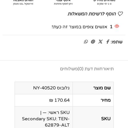
משלוחים מהירים
איסוף עצמי
תשלום מאובטח
1-3 ימי עסקים
ניתן לאסוף מהחנות
פרוטוקול SSL מוצפן
הוסף לרשימת המשאלות
1
אנשים צופים במוצר זה כעת!
שתפו:
תיאור
חוות דעת (0)
משלוחים
שם מוצר
גלובוס NY-40520
מחיר
170.64 ₪
SKU ראשי: — |
Secondary SKU: TEN-
SKU
62879-ALT