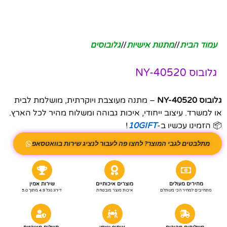
עמוד הבית
/
מתנות אישיות
/
גלובוסים
גלובוס NY-40520
גלובוס NY-40520
– מתנה מעוצבת ויוקרתית, מושלמת לבית
או למשרד. עיצוב ייחודי, איכות גבוהה ומשלוח מהיר לכל הארץ.
📦 הזמינו עכשיו ב-
10GIFT
!
מתלבטים לגבי המוצר? לחצו פה לעבור לנציג שירות בוואטסאפ
מחירים מעולים
מוצרים איכותיים
שירות אמין
מתחייבים למחיר הכי משתלם
איכות מוצר מובטחת
דירוג גוגל 4.9 מתוך 5.0