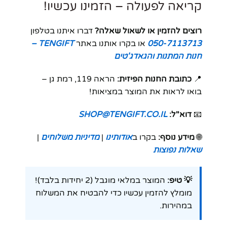
קריאה לפעולה – הזמינו עכשיו!
רוצים להזמין או לשאול שאלה?
דברו איתנו בטלפון
050-7113713
או בקרו אותנו באתר
TENGIFT –
חנות המתנות והגאדג'טים
📍
כתובת החנות הפיזית:
הראה 119, רמת גן –
בואו לראות את המוצר במציאות!
📧
דוא"ל:
SHOP@TENGIFT.CO.IL
🌐
מידע נוסף:
בקרו ב
אודותינו
|
מדיניות משלוחים
|
שאלות נפוצות
💡 טיפ:
המוצר במלאי מוגבל (2 יחידות בלבד)!
מומלץ להזמין עכשיו כדי להבטיח את המשלוח
במהירות.