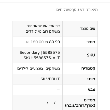
תיאור
מידע נוסף
משלוחים
דרואיד אינטראקטיבי
שם מוצר
משחק רובוטי לילדים
מחיר
89.90 ₪
180.00 ₪
5588575 | Secondary
SKU
SKU: 5588575-ALT
קטגוריה
משחקים, צעצועים לילדים
מותג
SILVERLIT
צבע
—
ממדים
— / — / —
(אורך/רוחב/גובה)