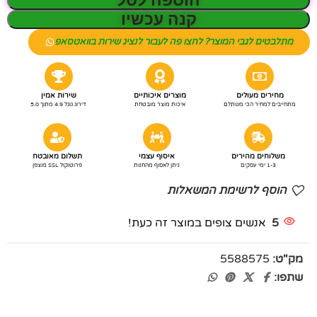
הוספה לסל
קנה עכשיו
מתלבטים לגבי המוצר? לחצו פה לעבור לנציג שירות בוואטסאפ
מחירים מעולים
מוצרים איכותיים
שירות אמין
מתחייבים למחיר הכי משתלם
איכות מוצר מובטחת
דירוג גוגל 4.9 מתוך 5.0
משלוחים מהירים
איסוף עצמי
תשלום מאובטח
1-3 ימי עסקים
ניתן לאסוף מהחנות
פרוטוקול SSL מוצפן
הוסף לרשימת המשאלות
5
אנשים צופים במוצר זה כעת!
מק"ט:
5588575
שתפו: