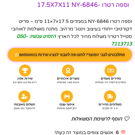
וספה רטרו -17.5X7X11 NY-6846
וספה רטרו NY-6846 בממדים 17.5×7×11 ס״מ – פריט
דקורטיבי ייחודי בעיצוב וינטג' מרהיב. מתנה מושלמת לאוהבי
סטייל רטרו! משלוח מהיר לכל הארץ.
הזמינו עכשיו: 050-
7113713
מתלבטים לגבי המוצר? לחצו פה לעבור לנציג שירות בוואטסאפ
מחירים מעולים
מוצרים איכותיים
שירות אמין
מתחייבים למחיר הכי משתלם
איכות מוצר מובטחת
דירוג גוגל 4.9 מתוך 5.0
משלוחים מהירים
איסוף עצמי
תשלום מאובטח
1-3 ימי עסקים
ניתן לאסוף מהחנות
פרוטוקול SSL מוצפן
הוסף לרשימת המשאלות
6
אנשים צופים במוצר זה כעת!