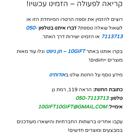
קריאה לפעולה – הזמינו עכשיו!
רוצים להזמין את וספה הרטרו המיוחדת הזו או
לשאול שאלה נוספת?
דברו איתנו בטלפון
050-
7113713
או הזמינו ישירות דרך האתר.
בקרו אותנו באתר
10GIFT – תן גיפט
וגלו עוד מאות
מוצרים ייחוdiים!
מידע נוסף על החנות שלנו ב
אודותינו
כתובת החנות:
הראה 119, רמת גן
טלפון:
050-7113713
אימייל:
10GIFT10GIFT@GMAIL.COM
עקבו אחרינו ברשתות החברתיות והישארו מעודכנים
במבצעים ומוצרים חדשים!