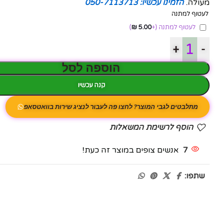
מעולה.
הזמינו עכשיו: 050-7113713
לעטוף למתנה
לעטוף למתנה
(+
5.00
₪
)
+
-
הוספה לסל
קנה עכשיו
מתלבטים לגבי המוצר? לחצו פה לעבור לנציג שירות בוואטסאפ
הוסף לרשימת המשאלות
7
אנשים צופים במוצר זה כעת!
שתפו: