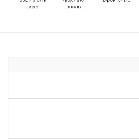
1-3 ימי עסקים
ניתן לאסוף
פרוטוקול SSL
מהחנות
מוצפן