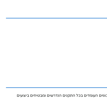
הטרנזיסטור KNSTAR K-270 הוא רכיב אלקטרוני איכותי המיועד לשימוש במערכות סאונד ואלקטרוניקה. המוצר עשוי מחומרים איכוtiים העומדים בכל התקנים הנדרשים ומבטיחים ביצועים