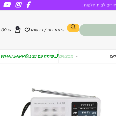
רים לבית הלקוח !
0
התחברות / הרשמה
₪
.00
מבצעים
שיחה עם נציג
WHATSAPP
ים