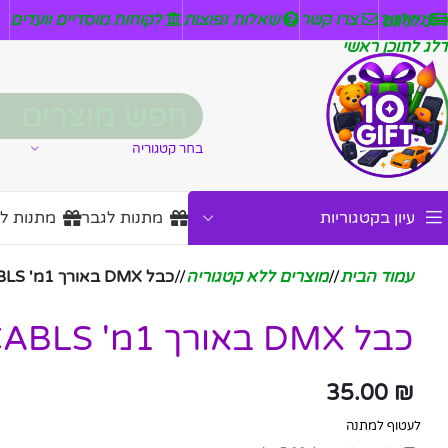
ניזלטר
צרו קשר
שאלות נפוצות
לקוחות מוסדיים וועדים
דלג לניווט
דלג לתוכן ראשי
בחר קטגוריה
עיון בקטגוריות
מתנות לגבר
מתנות ל
עמוד הבית
/
מוצרים ללא קטגוריה
/
כבל DMX באורך 1מ' ABC CABLS
כבל DMX באורך 1מ' ABC CABLS
35.00
₪
לעטוף למתנה