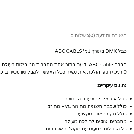
פייסבוק
אינסטגרם
יוטיוב
תיאור
חוות דעת (0)
משלוחים
כבל DMX באורך 1מ' ABC CABLS
חברת ABC Cable ידועה בתור אחת החברות המובי
0 רעשי רקע והולכת אות נקייה ככל האפשר לקבל טון עשיר בזכות כבלים העשויים כולם
נתונים עיקריים:
כבל אידיאלי לחיי עבודה קשים
כולל שכבה חיצונית מחומר PVC מחוזק
כולל תקני סאונד מקצועיים
מחברים יצוקים להולכה מעולה
כל הכבלים מגיעים עם סקוצ’ים איכותיים