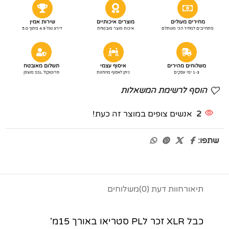
מחירים מעולים
מוצרים איכותיים
שירות אמין
מתחייבים למחיר הכי משתלם
איכות מוצר מובטחת
דירוג גוגל 4.9 מתוך 5.0
משלוחים מהירים
איסוף עצמי
תשלום מאובטח
1-3 ימי עסקים
ניתן לאסוף מהחנות
פרוטוקול SSL מוצפן
הוסף לרשימת המשאלות
2
אנשים צופים במוצר זה כעת!
שתפו:
תיאור
חוות דעת (0)
משלוחים
כבל XLR זכר לPL סטריאו באורך 15מ'