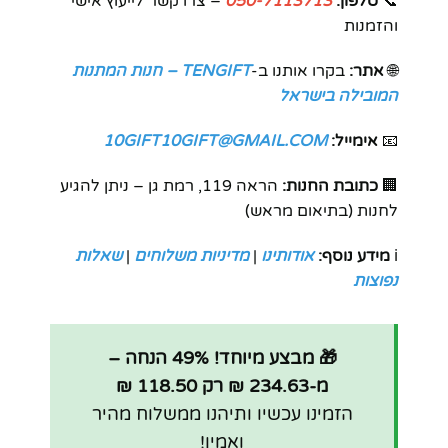
📞
טלפון:
050-7113713
– צרו קשר לייעוץ אישי
והזמנות
🌐
אתר:
בקרו אותנו ב-
TENGIFT – חנות המתנות
המובילה בישראל
📧
אימייל:
10GIFT10GIFT@GMAIL.COM
🏢
כתובת החנות:
הראה 119, רמת גן – ניתן להגיע
לחנות (בתיאום מראש)
ℹ️
מידע נוסף:
אודותינו
|
מדיניות משלוחים
|
שאלות
נפוצות
🎁 מבצע מיוחד! 49% הנחה –
מ-234.63 ₪ רק 118.50 ₪
הזמינו עכשיו ותיהנו ממשלוח מהיר
ואמין!