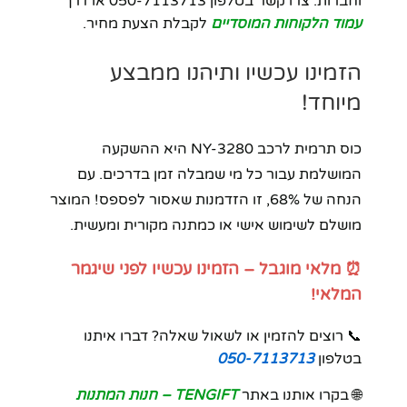
וחברות. צרו קשר בטלפון 050-7113713 או דרך
עמוד הלקוחות המוסדיים
לקבלת הצעת מחיר.
הזמינו עכשיו ותיהנו ממבצע
מיוחד!
כוס תרמית לרכב NY-3280 היא ההשקעה
המושלמת עבור כל מי שמבלה זמן בדרכים. עם
הנחה של 68%, זו הזדמנות שאסור לפספס! המוצר
מושלם לשימוש אישי או כמתנה מקורית ומעשית.
⏰ מלאי מוגבל – הזמינו עכשיו לפני שיגמר
המלאי!
📞 רוצים להזמין או לשאול שאלה? דברו איתנו
בטלפון
050-7113713
🌐 בקרו אותנו באתר
TENGIFT – חנות המתנות