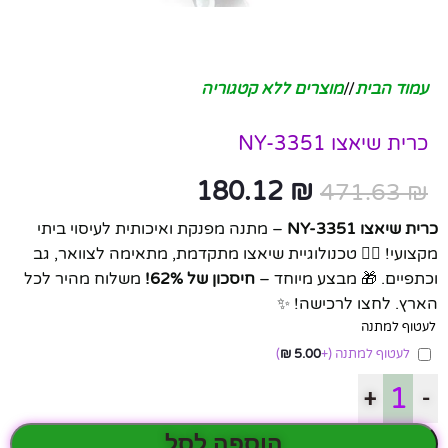
עמוד הבית
/
מוצרים ללא קטגוריה
כרית שיאצו NY-3351
180.12
₪
471.63
₪
כרית שיאצו NY-3351
– מתנה מפנקת ואיכותית לעיסוי ביתי
מקצועי! 💆‍♂️ טכנולוגיית שיאצו מתקדמת, מתאימה לצוואר, גב
וכתפיים. 🎁 מבצע מיוחד –
חיסכון של 62%!
משלוח מהיר לכל
הארץ. לחצו לרכישה! ✨
לעטוף למתנה
לעטוף למתנה
(+
5.00
₪
)
+
-
הוספה לסל