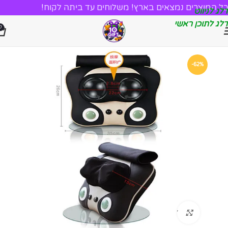
כל המוצרים נמצאים בארץ! משלוחים עד ביתה לקוח!
דלג לניווט
דלג לתוכן ראשי
0
-62%
לחץ להגדלה