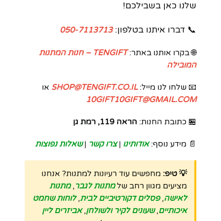
שלנו כאן בשבילכם!
📞 דברו איתנו בטלפון:
050-7113713
🌐 בקרו אותנו באתר:
TENGIFT – חנות המתנות
המובילה
📧 שלחו לנו מייל:
SHOP@TENGIFT.CO.IL
או
10GIFT10GIFT@GMAIL.COM
🏪 כתובת החנות:
הראה 119, רמת גן
📄 מידע נוסף:
אודותינו
|
צרו קשר
|
שאלות נפוצות
💡 טיפ:
מחפשים עוד רעיונות למתנות? אנחנו
מציעים מגוון רחב של
מתנות לגבר
,
מתנות
לאישה
,
פסלים דקורטיביים לבית
,
לוחות שחמט
איכותיים
,
שעונים לקיר ולשולחן
,
אביזרים ליין