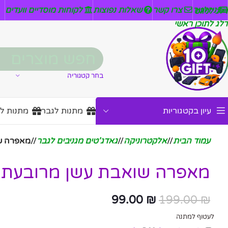
ניזלטר
צרו קשר
שאלות נפוצות
לקוחות מוסדיים וועדים
דלג לניווט
דלג לתוכן ראשי
בחר קטגוריה
עיון בקטגוריות
מתנות לגבר
מתנות ל
עמוד הבית
/
אלקטרוניקה
/
גאדג'טים מגניבים לגבר
/
מאפרה שו
מאפרה שואבת עשן מרובעת 
99.00
₪
199.00
₪
לעטוף למתנה