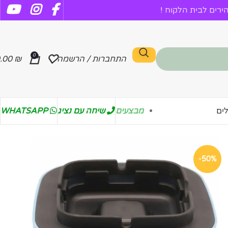
רים לבית הלקוח !
0
התחברות / הרשמה
₪
.00
מבצעים
שיחה עם נציג
WHATSAPP
ים
-50%